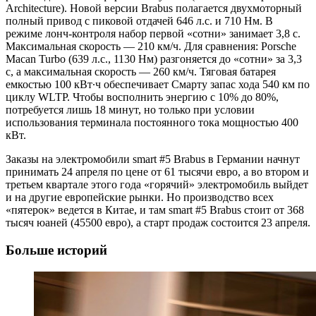
Architecture). Новой версии Brabus полагается двухмоторный
полный привод с пиковой отдачей 646 л.с. и 710 Нм. В
режиме лонч-контроля набор первой «сотни» занимает 3,8 с.
Максимальная скорость — 210 км/ч. Для сравнения: Porsche
Macan Turbo (639 л.с., 1130 Нм) разгоняется до «сотни» за 3,3
с, а максимальная скорость — 260 км/ч. Тяговая батарея
емкостью 100 кВт∙ч обеспечивает Смарту запас хода 540 км по
циклу WLTP. Чтобы восполнить энергию с 10% до 80%,
потребуется лишь 18 минут, но только при условии
использования терминала постоянного тока мощностью 400
кВт.
Заказы на электромобили smart #5 Brabus в Германии начнут
принимать 24 апреля по цене от 61 тысячи евро, а во втором и
третьем квартале этого года «горячий» электромобиль выйдет
и на другие европейские рынки. Но производство всех
«пятерок» ведется в Китае, и там smart #5 Brabus стоит от 368
тысяч юаней (45500 евро), а старт продаж состоится 23 апреля.
Больше историй