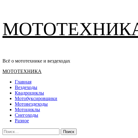
Перейти
МОТОТЕХНИК
к
содержимому
Всё о мототехнике и вездеходах
Основное
МОТОТЕХНИКА
меню
Главная
Вездеходы
Квадроциклы
Мотобуксировщики
Мотовездеходы
Мотоциклы
Снегоходы
Разное
Найти: