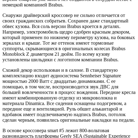
немецкой компанией Brabus.
Снаружи драйверский кроссовер не сильно отличается от
своих гражданских собратьев. Сохранен даже стандартный
обвес кузова. Вся соль версии Brabus кроется в деталях.
Например, электромобиль щедро сдобрен красным декором,
который применен по нижнему периметру кузова, на боковых
зеркалах и крыше. Тот же оттенок имеют тормозные
суппорты, скрывающиеся в оригинальных колесах Brabus
Monoblock Z диаметром 21 дюйм. По всему кузову
установлены шильдики с логотипом компании Brabus.
Схожий декор использован и в салоне. В стандартную
комплектацию входит аудиосистема Sennheiser Signature
мощностью 2000 Ватт с двадцатью динамиками. С ее
помощью, в том числе, воспроизводится звук ДВС для
большей вовлеченности в процесс вождения. Передние кресла
имеют комбинированную отделку из микроволокна и
материала Dinamica. Все сидения оснащены подогревом, а
передние еще и вентиляцией. Руль обшит алькантарой и
вдобавок имеет подсвечиваемую надпись Brabus, потолок
сделан черным, появились оригинальные накладки на педали.
В основе кроссовера smart #5 лежит 800-вольтовая
разновидность платформы Geely SEA (Sustainable Experience