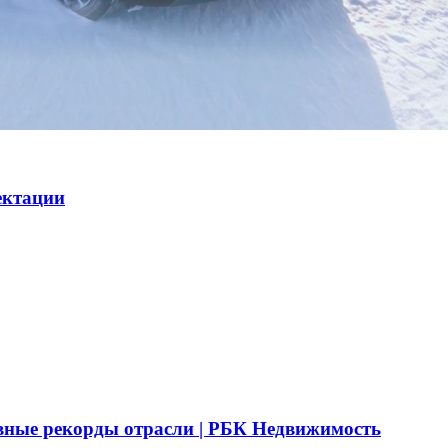
ектации
вные рекорды отрасли | РБК Недвижимость