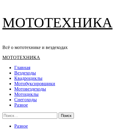
Перейти
МОТОТЕХНИКА
к
содержимому
Всё о мототехнике и вездеходах
Основное
МОТОТЕХНИКА
меню
Главная
Вездеходы
Квадроциклы
Мотобуксировщики
Мотовездеходы
Мотоциклы
Снегоходы
Разное
Найти:
Разное