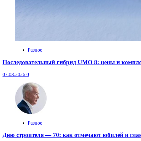
Разное
Последовательный гибрид UMO 8: цены и компл
07.08.2026
0
Разное
Дню строителя — 70: как отмечают юбилей и гла