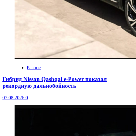
Разное
Гибрид Nissan Qashqai e-Power показал
рекордную дальнобойность
07.08.2026
0