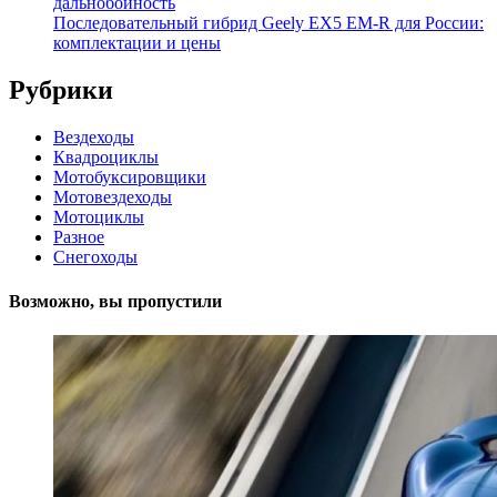
дальнобойность
Последовательный гибрид Geely EX5 EM-R для России:
комплектации и цены
Рубрики
Вездеходы
Квадроциклы
Мотобуксировщики
Мотовездеходы
Мотоциклы
Разное
Снегоходы
Возможно, вы пропустили