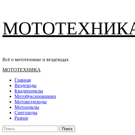
Перейти
МОТОТЕХНИК
к
содержимому
Всё о мототехнике и вездеходах
Основное
МОТОТЕХНИКА
меню
Главная
Вездеходы
Квадроциклы
Мотобуксировщики
Мотовездеходы
Мотоциклы
Снегоходы
Разное
Найти: