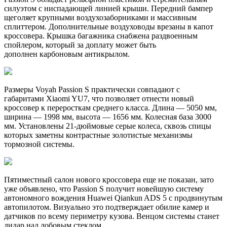
силуэтом с ниспадающей линией крыши. Передний бампер
щеголяет крупными воздухозаборниками и массивным
сплиттером. Дополнительные воздуховоды врезаны в капот
кроссовера. Крышка багажника снабжена раздвоенным
спойлером, который за доплату может быть
дополнен карбоновым антикрылом.
Размеры Voyah Passion S практически совпадают с
габаритами Xiaomi YU7, что позволяет отнести новый
кроссовер к переросткам среднего класса. Длина — 5050 мм,
ширина — 1998 мм, высота — 1656 мм. Колесная база 3000
мм. Установлены 21-дюймовые серые колеса, сквозь спицы
которых заметны контрастные золотистые механизмы
тормозной системы.
Пятиместный салон нового кроссовера еще не показан, зато
уже объявлено, что Passion S получит новейшую систему
автономного вождения Huawei Qiankun ADS 5 с продвинутым
автопилотом. Визуально это подтверждает обилие камер и
датчиков по всему периметру кузова. Венцом системы станет
лидар над лобовым стеклом.