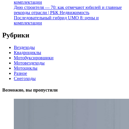
комплектации
Дню строителя — 70: как отмечают юбилей и главные
рекорды отрасли | РБК Недвижимость
Последовательный гибрид UMO 8: цены и
комплектации
Рубрики
Вездеходы
Квадроциклы
Мотобуксировщики
Мотовездеходы
Мотоциклы
Разное
Снегоходы
Возможно, вы пропустили