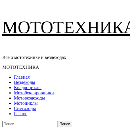
Перейти
МОТОТЕХНИК
к
содержимому
Всё о мототехнике и вездеходах
Основное
МОТОТЕХНИКА
меню
Главная
Вездеходы
Квадроциклы
Мотобуксировщики
Мотовездеходы
Мотоциклы
Снегоходы
Разное
Найти: