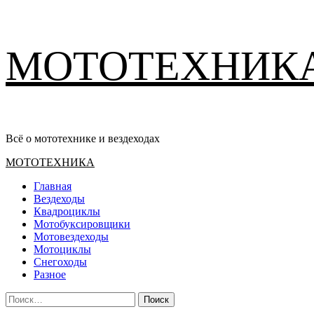
Перейти
МОТОТЕХНИК
к
содержимому
Всё о мототехнике и вездеходах
Основное
МОТОТЕХНИКА
меню
Главная
Вездеходы
Квадроциклы
Мотобуксировщики
Мотовездеходы
Мотоциклы
Снегоходы
Разное
Найти: