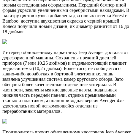
новым светодиодным оформлением. Передний бампер иной
формы украсили увеличенными серебристыми накладками. В
палитру цветов кузова добавлены два новых оттенка Forest и
Bamboo, доступна двухцветная окраска с черной крышей.
Колеса получили новый дизайн, их диаметр разнится от 16 до
18 дюймов.
Интерьер обновленному паркетнику Jeep Avenger достался от
дореформенной машины. Сохранены прежний дисплей
приборов (7 или 10,25 дюймов) и отдельностоящий планшет
медиасистемы (10,25 дюйма). Более того, не сообщается о
каких-либо доработках в бортовой электронике, лишь
заявлена улучшенная система камер кругового обзора. Зато
обещаны более качественные отделочные материалы. В
частности, заявлены мягкие дверные карты, податливая
нижняя часть передней панели, отделка премиальными
тканью и пластиком, а полноприводная версия Avenger 4xe
удостоилась новой легкомоющейся отделки из
переработанных материалов.
Производитель прочит обновленному кроссоверу Jeep Avenger