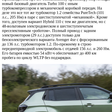
новый базовый двигатель Turbo 100 с иным
турбокомпрессором и механической коробкой передач. На
деле это все тот же турбомотор 1.2 семейства PureTech (101
л.с., 205 Нм) в паре с шестиступенчатой «механикой». Кроме
того, доступен вариант Hybrid 110 с тем же двигателем, но с
48-вольтовым электродовеском и шестиступенчатым
преселективным «роботом». Полный привод с задним
электромотором (29 л.с.) доступен только для
бензоэлектрического варианта Avenger 4xe с форсированным
до 136 л.с. турбомотором 1.2. По-прежнему в строю
переднеприводной электромобиль с отдачей 156 л.с. и 260 Нм.
Его батарея емкостью 54 кВт∙ч обеспечивает до 400 км
пробега по циклу WLTP без подзарядки.