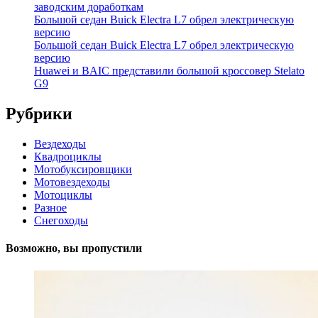
заводским доработкам
Большой седан Buick Electra L7 обрел электрическую
версию
Большой седан Buick Electra L7 обрел электрическую
версию
Huawei и BAIC представили большой кроссовер Stelato
G9
Рубрики
Вездеходы
Квадроциклы
Мотобуксировщики
Мотовездеходы
Мотоциклы
Разное
Снегоходы
Возможно, вы пропустили