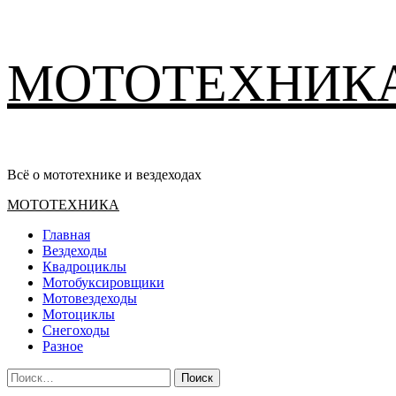
Перейти
МОТОТЕХНИК
к
содержимому
Всё о мототехнике и вездеходах
Основное
МОТОТЕХНИКА
меню
Главная
Вездеходы
Квадроциклы
Мотобуксировщики
Мотовездеходы
Мотоциклы
Снегоходы
Разное
Найти: