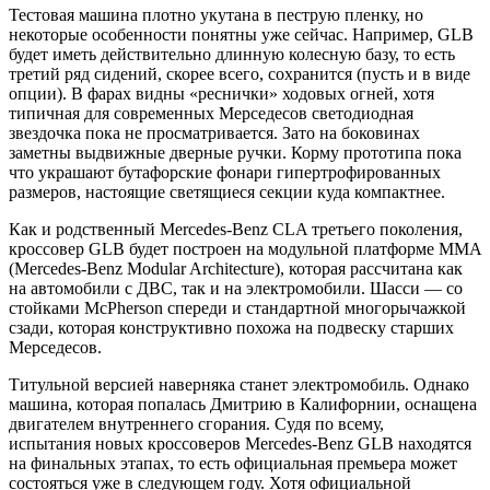
Тестовая машина плотно укутана в пеструю пленку, но
некоторые особенности понятны уже сейчас. Например, GLB
будет иметь действительно длинную колесную базу, то есть
третий ряд сидений, скорее всего, сохранится (пусть и в виде
опции). В фарах видны «реснички» ходовых огней, хотя
типичная для современных Мерседесов светодиодная
звездочка пока не просматривается. Зато на боковинах
заметны выдвижные дверные ручки. Корму прототипа пока
что украшают бутафорские фонари гипертрофированных
размеров, настоящие светящиеся секции куда компактнее.
Как и родственный Mercedes-Benz CLA третьего поколения,
кроссовер GLB будет построен на модульной платформе MMA
(Mercedes-Benz Modular Architecture), которая рассчитана как
на автомобили с ДВС, так и на электромобили. Шасси — со
стойками McPherson спереди и стандартной многорычажкой
сзади, которая конструктивно похожа на подвеску старших
Мерседесов.
Титульной версией наверняка станет электромобиль. Однако
машина, которая попалась Дмитрию в Калифорнии, оснащена
двигателем внутреннего сгорания. Судя по всему,
испытания новых кроссоверов Mercedes-Benz GLB находятся
на финальных этапах, то есть официальная премьера может
состояться уже в следующем году. Хотя официальной