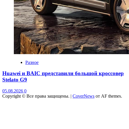
Разное
Huawei и BAIC представили большой кроссовер
Stelato G9
05.08.2026
0
Copyright © Все права защищены.
|
CoverNews
от AF themes.