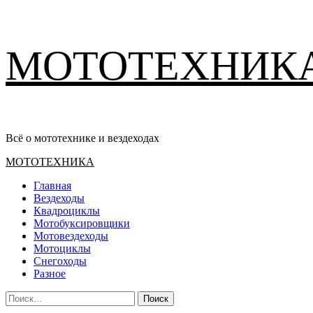
Перейти
МОТОТЕХНИК
к
содержимому
Всё о мототехнике и вездеходах
Основное
МОТОТЕХНИКА
меню
Главная
Вездеходы
Квадроциклы
Мотобуксировщики
Мотовездеходы
Мотоциклы
Снегоходы
Разное
Найти: