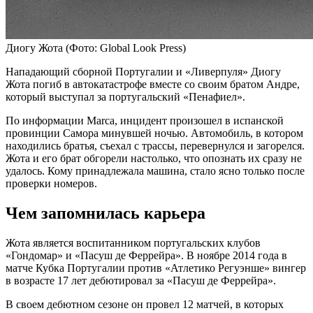
Диогу Жота
(Фото: Global Look Press)
Нападающий сборной Португалии и «Ливерпуля» Диогу
Жота погиб в автокатастрофе вместе со своим братом Андре,
который выступал за португальский «Пенафиел».
По информации Marca, инцидент произошел в испанской
провинции Самора минувшей ночью. Автомобиль, в котором
находились братья, съехал с трассы, перевернулся и загорелся.
Жота и его брат обгорели настолько, что опознать их сразу не
удалось. Кому принадлежала машина, стало ясно только после
проверки номеров.
Чем запомнилась карьера
Жота является воспитанником португальских клубов
«Гондомар» и «Пасуш де Феррейра». В ноябре 2014 года в
матче Кубка Португалии против «Атлетико Регуэнше» вингер
в возрасте 17 лет дебютировал за «Пасуш де Феррейра».
В своем дебютном сезоне он провел 12 матчей, в которых