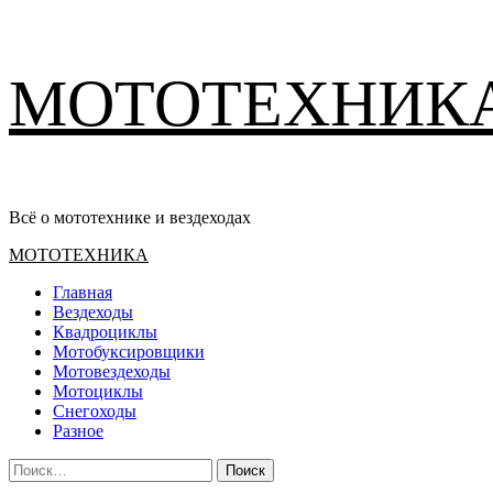
Перейти
МОТОТЕХНИК
к
содержимому
Всё о мототехнике и вездеходах
Основное
МОТОТЕХНИКА
меню
Главная
Вездеходы
Квадроциклы
Мотобуксировщики
Мотовездеходы
Мотоциклы
Снегоходы
Разное
Найти: