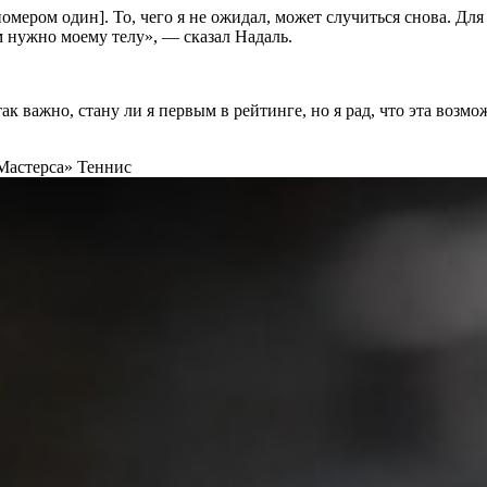
омером один]. То, чего я не ожидал, может случиться снова. Для
ем нужно моему телу», — сказал Надаль.
к важно, стану ли я первым в рейтинге, но я рад, что эта возмож
«Мастерса»
Теннис