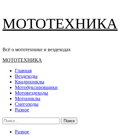
Перейти
МОТОТЕХНИКА
к
содержимому
Всё о мототехнике и вездеходах
Основное
МОТОТЕХНИКА
меню
Главная
Вездеходы
Квадроциклы
Мотобуксировщики
Мотовездеходы
Мотоциклы
Снегоходы
Разное
Найти:
Разное