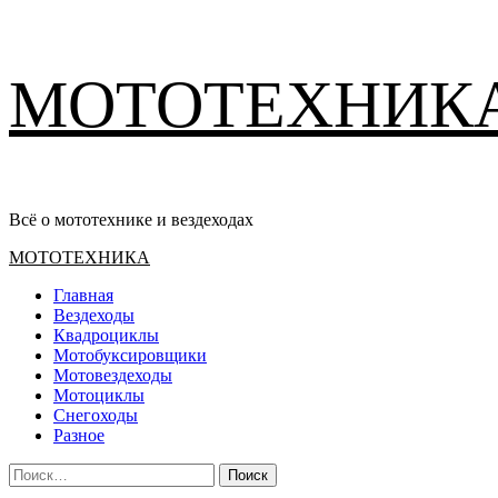
Перейти
МОТОТЕХНИК
к
содержимому
Всё о мототехнике и вездеходах
Основное
МОТОТЕХНИКА
меню
Главная
Вездеходы
Квадроциклы
Мотобуксировщики
Мотовездеходы
Мотоциклы
Снегоходы
Разное
Найти: