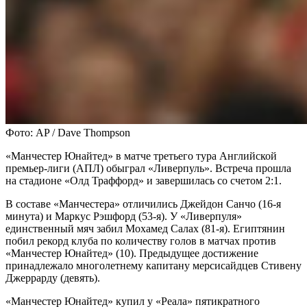
Фото: AP / Dave Thompson
«Манчестер Юнайтед» в матче третьего тура Английской
премьер-лиги (АПЛ) обыграл «Ливерпуль». Встреча прошла
на стадионе «Олд Траффорд» и завершилась со счетом 2:1.
В составе «Манчестера» отличились Джейдон Санчо (16-я
минута) и Маркус Рэшфорд (53-я). У «Ливерпуля»
единственный мяч забил Мохамед Салах (81-я). Египтянин
побил рекорд клуба по количеству голов в матчах против
«Манчестер Юнайтед» (10). Предыдущее достижение
принадлежало многолетнему капитану мерсисайдцев Стивену
Джеррарду (девять).
«Манчестер Юнайтед» купил у «Реала» пятикратного