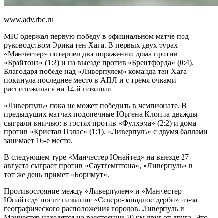
www.adv.rbc.ru
МЮ одержал первую победу в официальном матче под
руководством Эрика тен Хага. В первых двух турах
«Манчестер» потерпел два поражения: дома против
«Брайтона» (1:2) и на выезде против «Брентфорда» (0:4).
Благодаря победе над «Ливерпулем» команда тен Хага
покинула последнее место в АПЛ и с тремя очками
расположилась на 14-й позиции.
«Ливерпуль» пока не может победить в чемпионате. В
предыдущих матчах подопечные Юргена Клоппа дважды
сыграли вничью: в гостях против «Фулхэма» (2:2) и дома
против «Кристал Пэлас» (1:1). «Ливерпуль» с двумя баллами
занимает 16-е место.
В следующем туре «Манчестер Юнайтед» на выезде 27
августа сыграет против «Саутгемптона», «Ливерпуль» в
тот же день примет «Борнмут».
Противостояние между «Ливерпулем» и «Манчестер
Юнайтед» носит название «Северо-западное дерби» из-за
географического расположения городов. Ливерпуль и
Манчестер находятся на расстоянии 50 км друг от друга. Это