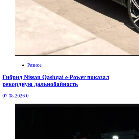
Разное
Гибрид Nissan Qashqai e-Power показал
рекордную дальнобойность
07.08.2026
0