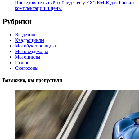
Последовательный гибрид Geely EX5 EM-R для России:
комплектации и цены
Рубрики
Вездеходы
Квадроциклы
Мотобуксировщики
Мотовездеходы
Мотоциклы
Разное
Снегоходы
Возможно, вы пропустили