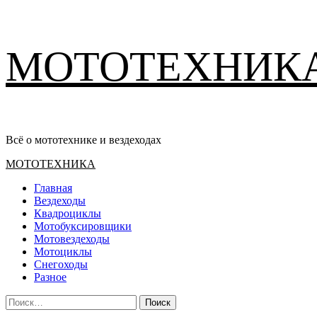
Перейти
МОТОТЕХНИК
к
содержимому
Всё о мототехнике и вездеходах
Основное
МОТОТЕХНИКА
меню
Главная
Вездеходы
Квадроциклы
Мотобуксировщики
Мотовездеходы
Мотоциклы
Снегоходы
Разное
Найти: