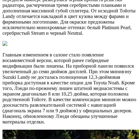
радиатора, расчерченная тремя серебристыми планками и
дополненная массивной губой сплитера. От исходной Тойоты
Landy отличается накладкой в цвет кузова между фарами и
фирменными логотипами. Для окраски предложены
исключительно монохромные оттенки: белый Platinum Pearl,
серебристый Stream и черный Neutral.
Главным изменением в салоне стало появление
восьмиместной версии, которой ранее гибридные
модификации были лишены. На приборной панели появился
увеличенный до семи дюймов дисплей. При этом минивэну
Suzuki Landy не досталась полноценная 12,3-дюймовая
приборка доступная в качестве опции для Toyota Noah. Кроме
того, Лэнди по-прежнему лишен штатной медиасистемы с
экраном диагональю 8 или 10,25 дюйма, которая положена
родственной Тойоте. В качестве компенсации минивэн можно
дооснастить развлекательной системой с навигацией
(диагональ экрана 7 или 9 дюймов) у официальных дилеров.
Наконец, обновленному Лэнди обещаны улучшенные
материалы отделки.