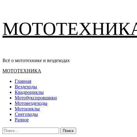
Перейти
МОТОТЕХНИК
к
содержимому
Всё о мототехнике и вездеходах
Основное
МОТОТЕХНИКА
меню
Главная
Вездеходы
Квадроциклы
Мотобуксировщики
Мотовездеходы
Мотоциклы
Снегоходы
Разное
Найти: