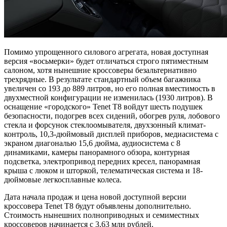
Помимо упрощенного силового агрегата, новая доступная
версия «восьмерки» будет отличаться строго пятиместным
салоном, хотя нынешние кроссоверы безальтернативно
трехрядные. В результате стандартный объем багажника
увеличен со 193 до 889 литров, но его полная вместимость в
двухместной конфигурации не изменилась (1930 литров). В
оснащение «городского» Tenet T8 войдут шесть подушек
безопасности, подогрев всех сидений, обогрев руля, лобового
стекла и форсунок стеклоомывателя, двухзонный климат-
контроль, 10,3-дюймовый дисплей приборов, медиасистема с
экраном диагональю 15,6 дюйма, аудиосистема с 8
динамиками, камеры панорамного обзора, контурная
подсветка, электропривод передних кресел, панорамная
крыша с люком и шторкой, телематическая система и 18-
дюймовые легкосплавные колеса.
Дата начала продаж и цена новой доступной версии
кроссовера Tenet T8 будут объявлены дополнительно.
Стоимость нынешних полноприводных и семиместных
кроссоверов начинается с 3,63 млн рублей.