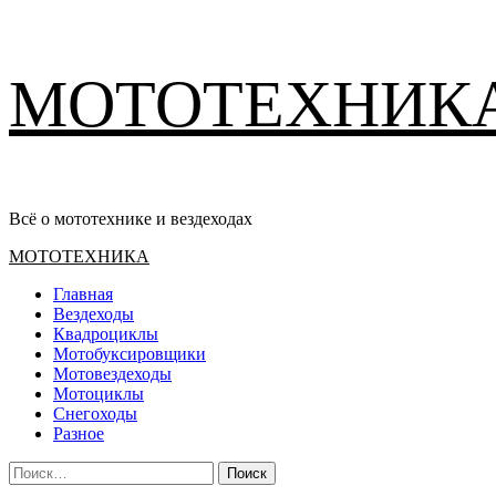
Перейти
МОТОТЕХНИК
к
содержимому
Всё о мототехнике и вездеходах
Основное
МОТОТЕХНИКА
меню
Главная
Вездеходы
Квадроциклы
Мотобуксировщики
Мотовездеходы
Мотоциклы
Снегоходы
Разное
Найти: