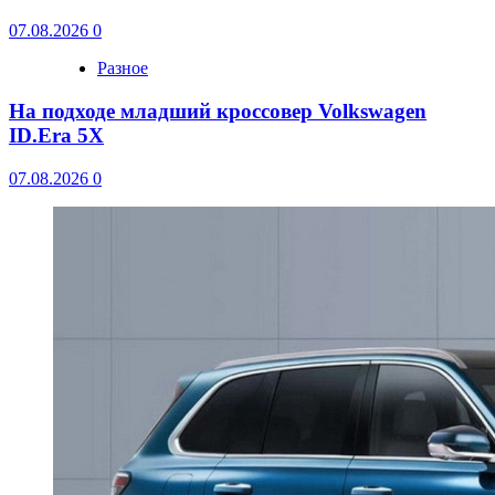
07.08.2026
0
Разное
На подходе младший кроссовер Volkswagen
ID.Era 5X
07.08.2026
0