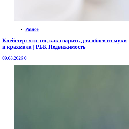
Разное
Клейстер: что это, как сварить для обоев из муки
и крахмала | РБК Недвижимость
09.08.2026
0