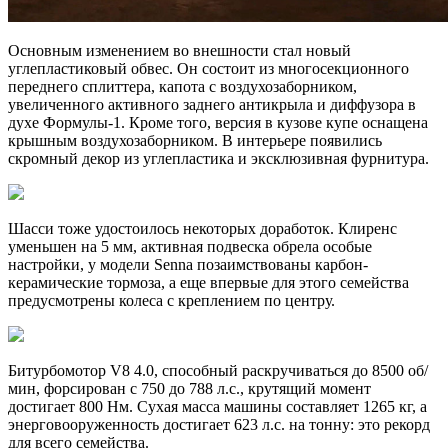
Основным изменением во внешности стал новый
углепластиковый обвес. Он состоит из многосекционного
переднего сплиттера, капота с воздухозаборником,
увеличенного активного заднего антикрыла и диффузора в
духе Формулы-1. Кроме того, версия в кузове купе оснащена
крышным воздухозаборником. В интерьере появились
скромный декор из углепластика и эксклюзивная фурнитура.
Шасси тоже удостоилось некоторых доработок. Клиренс
уменьшен на 5 мм, активная подвеска обрела особые
настройки, у модели Senna позаимствованы карбон-
керамические тормоза, а еще впервые для этого семейства
предусмотрены колеса с креплением по центру.
Битурбомотор V8 4.0, способный раскручиваться до 8500 об/
мин, форсирован с 750 до 788 л.с., крутящий момент
достигает 800 Нм. Сухая масса машины составляет 1265 кг, а
энерговооруженность достигает 623 л.с. на тонну: это рекорд
для всего семейства.