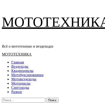
Перейти
МОТОТЕХНИК
к
содержимому
Всё о мототехнике и вездеходах
Основное
МОТОТЕХНИКА
меню
Главная
Вездеходы
Квадроциклы
Мотобуксировщики
Мотовездеходы
Мотоциклы
Снегоходы
Разное
Найти: