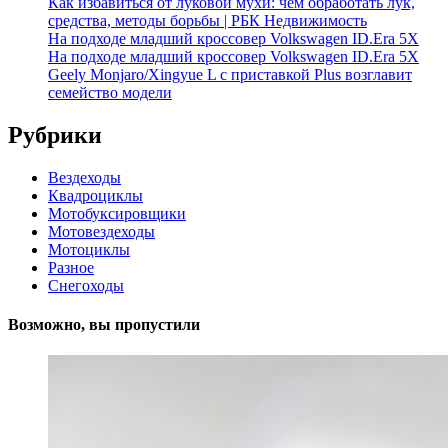
Как избавиться от луковой мухи: чем обработать лук,
средства, методы борьбы | РБК Недвижимость
На подходе младший кроссовер Volkswagen ID.Era 5X
На подходе младший кроссовер Volkswagen ID.Era 5X
Geely Monjaro/Xingyue L с приставкой Plus возглавит
семейство модели
Рубрики
Вездеходы
Квадроциклы
Мотобуксировщики
Мотовездеходы
Мотоциклы
Разное
Снегоходы
Возможно, вы пропустили