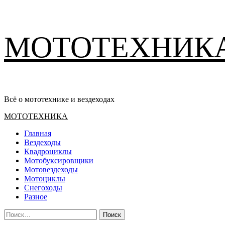
Перейти
МОТОТЕХНИК
к
содержимому
Всё о мототехнике и вездеходах
Основное
МОТОТЕХНИКА
меню
Главная
Вездеходы
Квадроциклы
Мотобуксировщики
Мотовездеходы
Мотоциклы
Снегоходы
Разное
Найти: