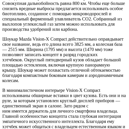
Совокупная дальнобойность равна 800 км. Чтобы еще больше
снизить вредные выбросы предлагается использовать особое
биотопливо, созданное с помощью микроводорослей и
специальный фирменный улавливатель CO2. Собранный из
выхлопов углекислый газ затем можно использовать для
производства удобрений или карбона.
Шоукар Mazda Vision-X Compact действительно оправдывает
свое название, ведь его длина всего 3825 мм, а колесная база
— 2515 мм. Ширина (1795 мм) и высота (1470 мм) тоже
позволяют записать концепт в разряд городских
хэтчбеков. Округлый пятидверный кузов обладает большой
площадью остекления, включая крупную панорамную
крышу. Шоукар может похвастать отличной обтекаемостью
благодаря компактным боковым камерам и аэродинамичным
колесам.
В минималистичном интерьере Vision-X Compact
использованы обширные вставки в цвет кузова. Есть они и на
руле, за которым установлен круглый дисплей приборов —
единственный экран в салоне. Зато рядом с
ним имеется держатель для личного смартфона владельца.
Главной особенностью концепта стала глубокая интеграция
эмпатичного искусственного интеллекта. Благодаря ему
хэтчбек может общаться с владельцем естественным языком и