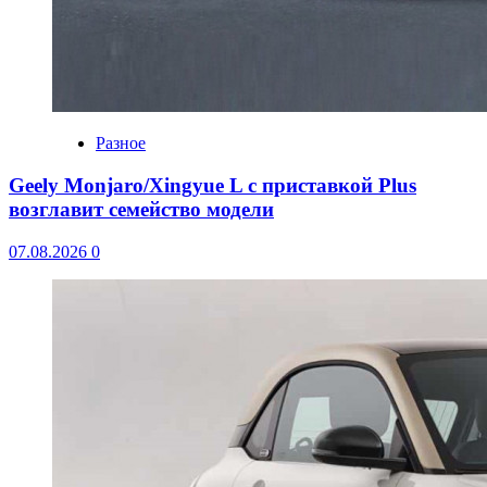
Разное
Geely Monjaro/Xingyue L с приставкой Plus
возглавит семейство модели
07.08.2026
0