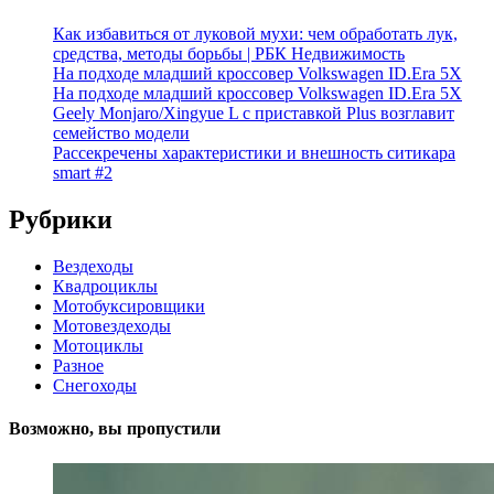
Как избавиться от луковой мухи: чем обработать лук,
средства, методы борьбы | РБК Недвижимость
На подходе младший кроссовер Volkswagen ID.Era 5X
На подходе младший кроссовер Volkswagen ID.Era 5X
Geely Monjaro/Xingyue L с приставкой Plus возглавит
семейство модели
Рассекречены характеристики и внешность ситикара
smart #2
Рубрики
Вездеходы
Квадроциклы
Мотобуксировщики
Мотовездеходы
Мотоциклы
Разное
Снегоходы
Возможно, вы пропустили