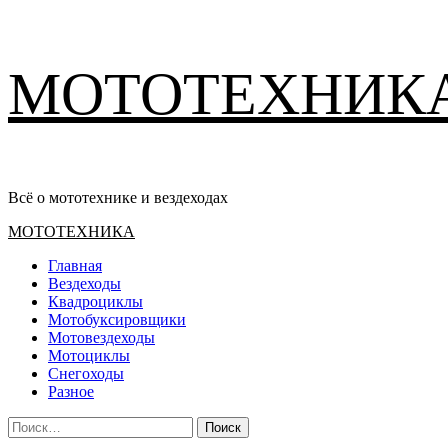
Перейти
МОТОТЕХНИК
к
содержимому
Всё о мототехнике и вездеходах
Основное
МОТОТЕХНИКА
меню
Главная
Вездеходы
Квадроциклы
Мотобуксировщики
Мотовездеходы
Мотоциклы
Снегоходы
Разное
Найти: