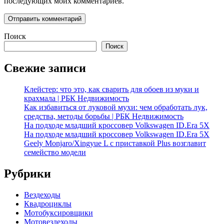
последующих моих комментариев.
Поиск
Поиск
Свежие записи
Клейстер: что это, как сварить для обоев из муки и
крахмала | РБК Недвижимость
Как избавиться от луковой мухи: чем обработать лук,
средства, методы борьбы | РБК Недвижимость
На подходе младший кроссовер Volkswagen ID.Era 5X
На подходе младший кроссовер Volkswagen ID.Era 5X
Geely Monjaro/Xingyue L с приставкой Plus возглавит
семейство модели
Рубрики
Вездеходы
Квадроциклы
Мотобуксировщики
Мотовездеходы