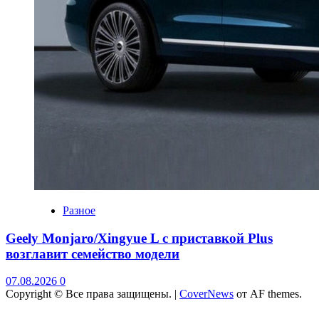
Разное
Geely Monjaro/Xingyue L с приставкой Plus
возглавит семейство модели
07.08.2026
0
Copyright © Все права защищены.
|
CoverNews
от AF themes.