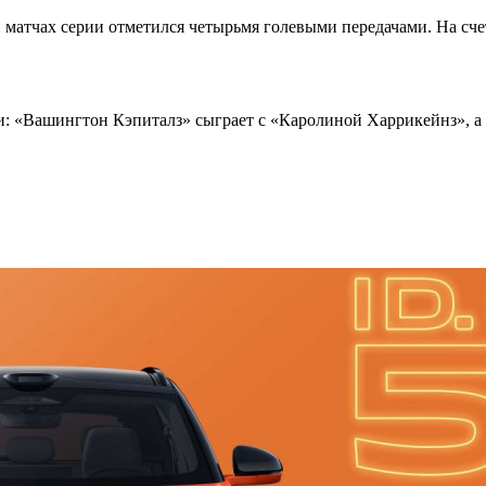
матчах серии отметился четырьмя голевыми передачами. На сче
и: «Вашингтон Кэпиталз» сыграет с «Каролиной Харрикейнз», а