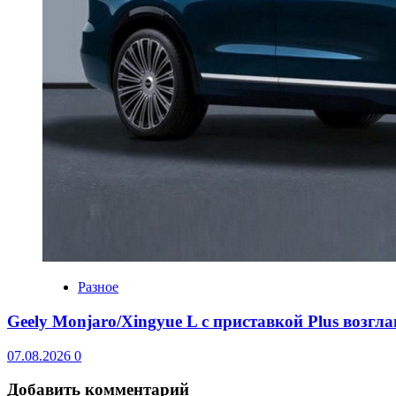
Разное
Geely Monjaro/Xingyue L с приставкой Plus возгл
07.08.2026
0
Добавить комментарий