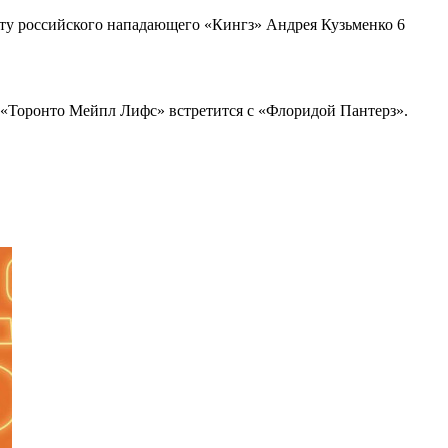
ту российского нападающего «Кингз» Андрея Кузьменко 6
 «Торонто Мейпл Лифс» встретится с «Флоридой Пантерз».