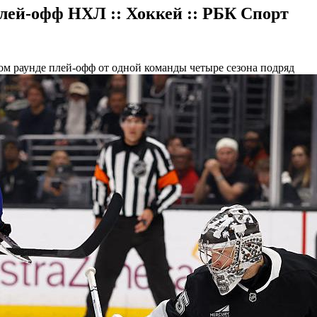
лей-офф НХЛ :: Хоккей :: РБК Спорт
м раунде плей-офф от одной команды четыре сезона подряд