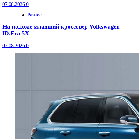
07.08.2026
0
Разное
На подходе младший кроссовер Volkswagen
ID.Era 5X
07.08.2026
0