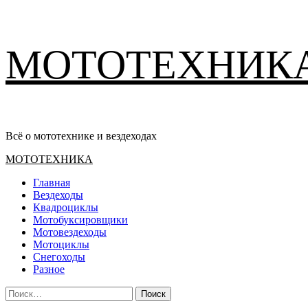
Перейти
МОТОТЕХНИК
к
содержимому
Всё о мототехнике и вездеходах
Основное
МОТОТЕХНИКА
меню
Главная
Вездеходы
Квадроциклы
Мотобуксировщики
Мотовездеходы
Мотоциклы
Снегоходы
Разное
Найти: