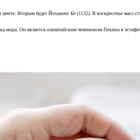
 зачете. Вторым будет Йоханнес Бё (1132). В воскресенье масс-с
убка мира. Он является олимпийским чемпионом Пекина в эстафе