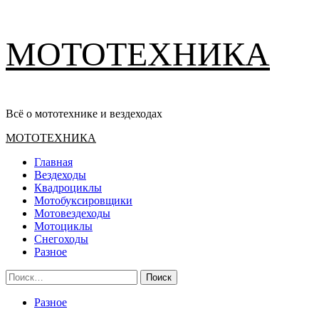
Перейти
МОТОТЕХНИКА
к
содержимому
Всё о мототехнике и вездеходах
Основное
МОТОТЕХНИКА
меню
Главная
Вездеходы
Квадроциклы
Мотобуксировщики
Мотовездеходы
Мотоциклы
Снегоходы
Разное
Найти:
Разное