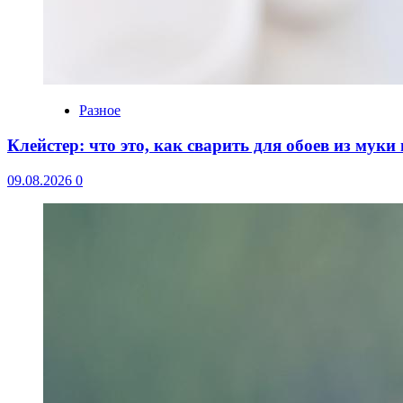
Разное
Клейстер: что это, как сварить для обоев из мук
09.08.2026
0