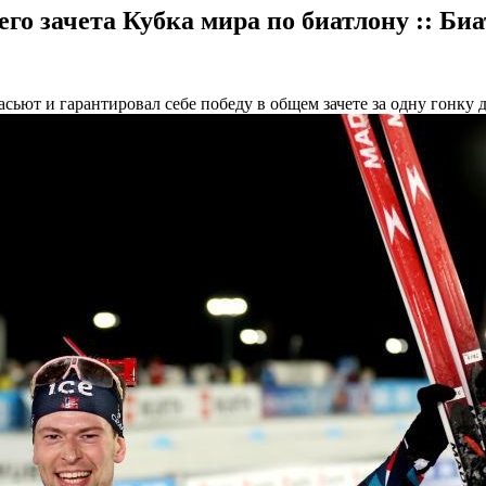
го зачета Кубка мира по биатлону :: Биа
ют и гарантировал себе победу в общем зачете за одну гонку д