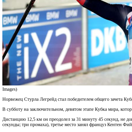
Images)
Норвежец Стурла Легрейд стал победителем общего зачета Кубк
В субботу на заключительном, девятом этапе Кубка мира, кото
Дистанцию 12,5 км он преодолел за 31 минуту 45 секунд, не д
секунды; три промаха), третье место занял француз Кентен Фийо