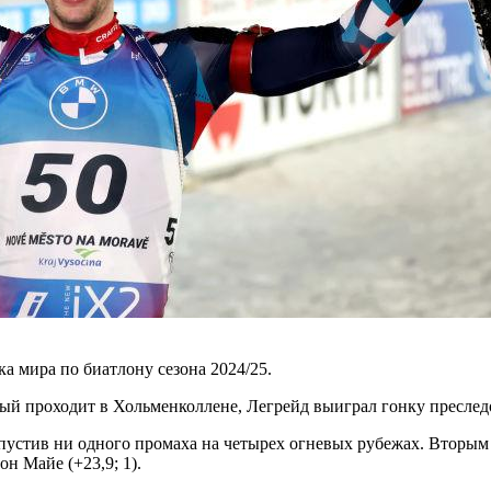
а мира по биатлону сезона 2024/25.
рый проходит в Хольменколлене, Легрейд выиграл гонку преслед
опустив ни одного промаха на четырех огневых рубежах. Вторым 
н Майе (+23,9; 1).