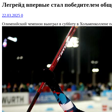
Легрейд впервые стал победителем обще
22.03.2025
0
Олимпийский чемпион выиграл в субботу в Хольменколлене пась