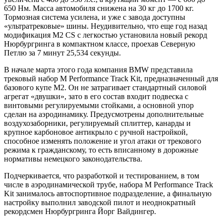
650 Нм. Масса автомобиля снижена на 30 кг до 1700 кг.
Тормозная система усилена, и уже с завода доступны
«ультратрековые» шины. Неудивительно, что еще год назад
модификация M2 CS с легкостью установила новый рекорд
Нюрбургринга в компактном классе, проехав Северную
Петлю за 7 минут 25,534 секунды.
В начале марта этого года компания BMW представила
трековый набор M Performance Track Kit, предназначенный для
базового купе M2. Он не затрагивает стандартный силовой
агрегат «двушки», зато в его состав входит подвеска с
винтовыми регулируемыми стойками, а основной упор
сделан на аэродинамику. Предусмотрены дополнительные
воздухозаборники, регулируемый сплиттер, канарды и
крупное карбоновое антикрыло с ручной настройкой,
способное изменять положение и угол атаки от трекового
режима к гражданскому, то есть вписанному в дорожные
нормативы немецкого законодательства.
Подчеркивается, что разработкой и тестированием, в том
числе в аэродинамической трубе, набора M Performance Track
Kit занималось автоспортивное подразделение, а финальную
настройку выполнил заводской пилот и неоднократный
рекордсмен Нюрбургринга Йорг Вайдингер.