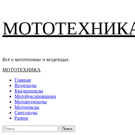
Перейти
МОТОТЕХНИК
к
содержимому
Всё о мототехнике и вездеходах
Основное
МОТОТЕХНИКА
меню
Главная
Вездеходы
Квадроциклы
Мотобуксировщики
Мотовездеходы
Мотоциклы
Снегоходы
Разное
Найти: