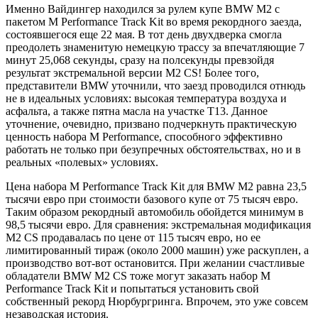
Именно Вайдингер находился за рулем купе BMW M2 с
пакетом M Performance Track Kit во время рекордного заезда,
состоявшегося еще 22 мая. В тот день двухдверка смогла
преодолеть знаменитую немецкую трассу за впечатляющие 7
минут 25,068 секунды, сразу на полсекунды превзойдя
результат экстремальной версии M2 CS! Более того,
представители BMW уточнили, что заезд проводился отнюдь
не в идеальных условиях: высокая температура воздуха и
асфальта, а также пятна масла на участке T13. Данное
уточнение, очевидно, призвано подчеркнуть практическую
ценность набора M Performance, способного эффективно
работать не только при безупречных обстоятельствах, но и в
реальных «полевых» условиях.
Цена набора M Performance Track Kit для BMW M2 равна 23,5
тысячи евро при стоимости базового купе от 75 тысяч евро.
Таким образом рекордный автомобиль обойдется минимум в
98,5 тысячи евро. Для сравнения: экстремальная модификация
M2 CS продавалась по цене от 115 тысяч евро, но ее
лимитированный тираж (около 2000 машин) уже раскуплен, а
производство вот-вот остановится. При желании счастливые
обладатели BMW M2 CS тоже могут заказать набор M
Performance Track Kit и попытаться установить свой
собственный рекорд Нюрбургринга. Впрочем, это уже совсем
незаводская история.