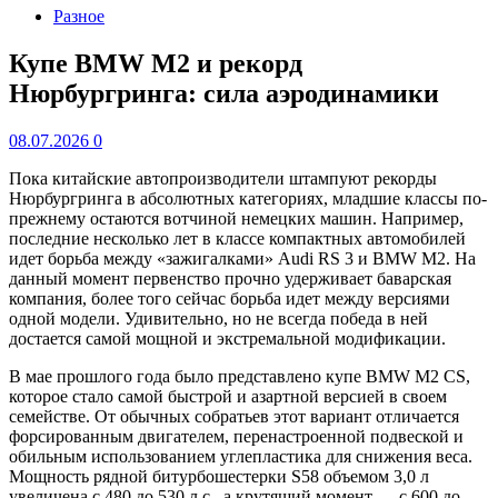
Разное
Купе BMW M2 и рекорд
Нюрбургринга: сила аэродинамики
08.07.2026
0
Пока китайские автопроизводители штампуют рекорды
Нюрбургринга в абсолютных категориях, младшие классы по-
прежнему остаются вотчиной немецких машин. Например,
последние несколько лет в классе компактных автомобилей
идет борьба между «зажигалками» Audi RS 3 и BMW M2. На
данный момент первенство прочно удерживает баварская
компания, более того сейчас борьба идет между версиями
одной модели. Удивительно, но не всегда победа в ней
достается самой мощной и экстремальной модификации.
В мае прошлого года было представлено купе BMW M2 CS,
которое стало самой быстрой и азартной версией в своем
семействе. От обычных собратьев этот вариант отличается
форсированным двигателем, перенастроенной подвеской и
обильным использованием углепластика для снижения веса.
Мощность рядной битурбошестерки S58 объемом 3,0 л
увеличена с 480 до 530 л.с., а крутящий момент — с 600 до