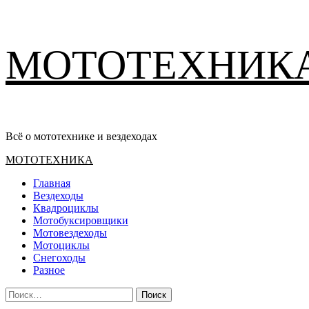
Перейти
МОТОТЕХНИК
к
содержимому
Всё о мототехнике и вездеходах
Основное
МОТОТЕХНИКА
меню
Главная
Вездеходы
Квадроциклы
Мотобуксировщики
Мотовездеходы
Мотоциклы
Снегоходы
Разное
Найти: