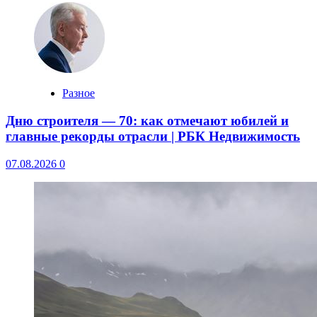
Разное
Дню строителя — 70: как отмечают юбилей и
главные рекорды отрасли | РБК Недвижимость
07.08.2026
0