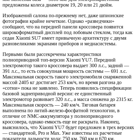
предложены колеса диаметром 19, 20 или 21 дюйм.
Изображений салона по-прежнему нет, даже шпионские
фотографии крайне нечеткие. Однако «разведчики»
сообщают, что на передней панели кроссовера появится
широкоформатный дисплей под лобовым стеклом, тогда как
седан Xiaomi SU7 имеет привычную архитектуру с двумя
разновеликими экранами приборов и медиасистемы.
Первыми были рассекречены характеристики
полноприводной топ-версии Xiaomi YU7. Передний
электромотор такого кроссовера выдает 300 л.с., задний —
391 л.с., то есть совокупная мощность системы — 691 л.с.
Максимальная скорость такого электромобиля снаряженной
массой 2405 кг достигает 253 км/ч, но время разгона до
«сотни» пока не заявлено. Теперь появились спецификации
базовой заднеприводной версии: ее единственный
электромотор развивает 320 л.с., а масса снижена до 2315 кг.
Максимальная скорость — 240 км/ч. Тяговая батарея
выполнена по литий-железо-фосфатной технологии, в
отличие от NMC-аккумулятора у полноприводного
кроссовера, однако емкость еще не раскрыта. Наконец,
выяснилось, что Xiaomi YU7 будет предложен в трех версиях
— стандартной, Pro и Max. Уже известны их расчетные
показатели дальности хода: 750 км, 760 км и 670 км.