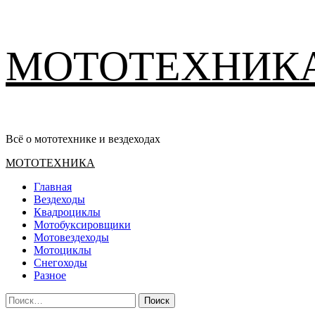
Перейти
МОТОТЕХНИК
к
содержимому
Всё о мототехнике и вездеходах
Основное
МОТОТЕХНИКА
меню
Главная
Вездеходы
Квадроциклы
Мотобуксировщики
Мотовездеходы
Мотоциклы
Снегоходы
Разное
Найти: