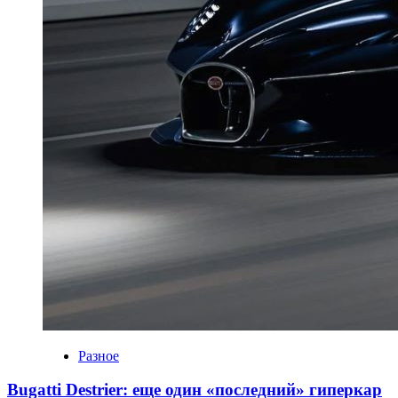
Разное
Bugatti Destrier: еще один «последний» гиперкар