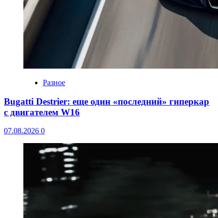
Разное
Bugatti Destrier: еще один «последний» гиперкар
с двигателем W16
07.08.2026
0