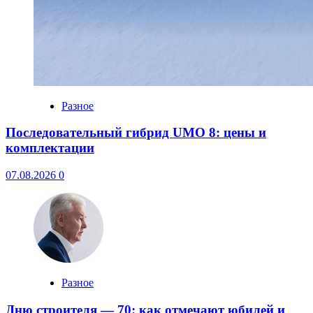
Разное
Последовательный гибрид UMO 8: цены и
комплектации
07.08.2026
0
Разное
Дню строителя — 70: как отмечают юбилей и