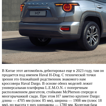
В Китае этот автомобиль дебютировал еще в 2023 году, там он
продается под именем Haval H-Dog. С технической точки
зрения это ближайший родственник знакомого нам
кроссовера Haval Dargo. В основе обеих моделей лежит
универсальная платформа L.E.M.O.N. с поперечным
расположением двигателя, стойками McPherson спереди и
многорычажкой сзади. При этом H7 заметно крупнее Dargo:
длина — 4705 мм (плюс 85 мм), ширина — 1908 мм (плюс 18
мм), но высота у них одинакова — 1780 мм. Колесная база