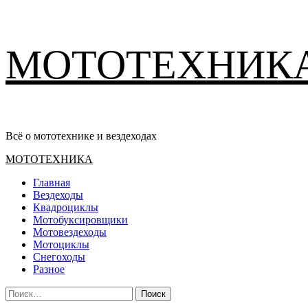
Перейти
МОТОТЕХНИК
к
содержимому
Всё о мототехнике и вездеходах
Основное
МОТОТЕХНИКА
меню
Главная
Вездеходы
Квадроциклы
Мотобуксировщики
Мотовездеходы
Мотоциклы
Снегоходы
Разное
Найти: