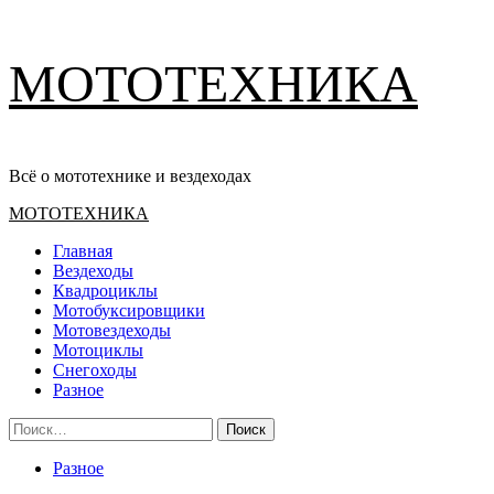
Перейти
МОТОТЕХНИКА
к
содержимому
Всё о мототехнике и вездеходах
Основное
МОТОТЕХНИКА
меню
Главная
Вездеходы
Квадроциклы
Мотобуксировщики
Мотовездеходы
Мотоциклы
Снегоходы
Разное
Найти:
Разное