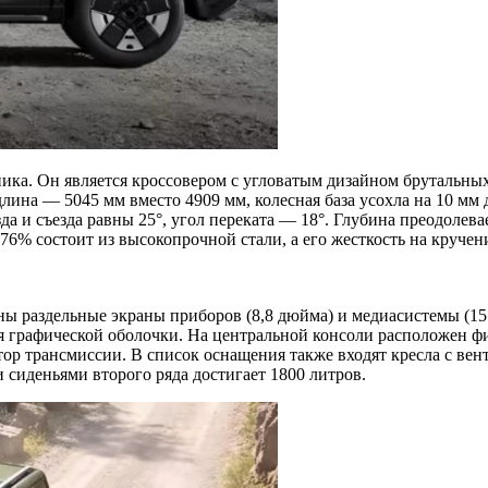
ика. Он является кроссовером с угловатым дизайном брутальных
лина — 5045 мм вместо 4909 мм, колесная база усохла на 10 мм 
а и съезда равны 25°, угол переката — 18°. Глубина преодолев
76% состоит из высокопрочной стали, а его жесткость на кручени
лены раздельные экраны приборов (8,8 дюйма) и медиасистемы (
ния графической оболочки. На центральной консоли расположен 
ор трансмиссии. В список оснащения также входят кресла с вен
сиденьями второго ряда достигает 1800 литров.