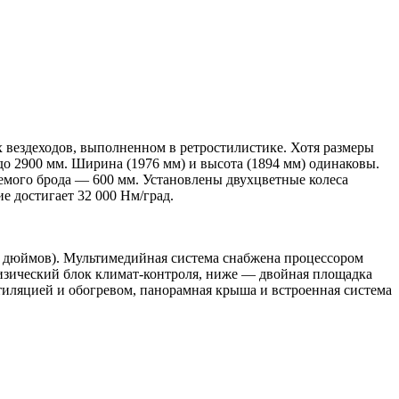
 вездеходов, выполненном в ретростилистике. Хотя размеры
до 2900 мм. Ширина (1976 мм) и высота (1894 мм) одинаковы.
аемого брода — 600 мм. Установлены двухцветные колеса
е достигает 32 000 Нм/град.
15 дюймов). Мультимедийная система снабжена процессором
физический блок климат-контроля, ниже — двойная площадка
тиляцией и обогревом, панорамная крыша и встроенная система