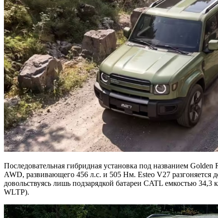
Последовательная гибридная установка под названием Golden RE
AWD, развивающего 456 л.с. и 505 Нм. Esteo V27 разгоняется 
довольствуясь лишь подзарядкой батареи CATL емкостью 34,3 к
WLTP).