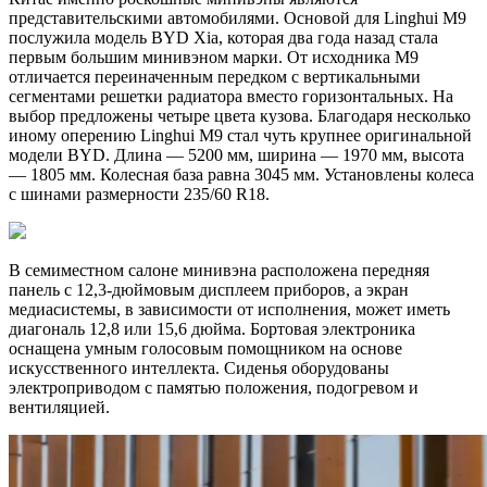
представительскими автомобилями. Основой для Linghui M9
послужила модель BYD Xia, которая два года назад стала
первым большим минивэном марки. От исходника M9
отличается переиначенным передком с вертикальными
сегментами решетки радиатора вместо горизонтальных. На
выбор предложены четыре цвета кузова. Благодаря несколько
иному оперению Linghui M9 стал чуть крупнее оригинальной
модели BYD. Длина — 5200 мм, ширина — 1970 мм, высота
— 1805 мм. Колесная база равна 3045 мм. Установлены колеса
с шинами размерности 235/60 R18.
В семиместном салоне минивэна расположена передняя
панель с 12,3-дюймовым дисплеем приборов, а экран
медиасистемы, в зависимости от исполнения, может иметь
диагональ 12,8 или 15,6 дюйма. Бортовая электроника
оснащена умным голосовым помощником на основе
искусственного интеллекта. Сиденья оборудованы
электроприводом с памятью положения, подогревом и
вентиляцией.