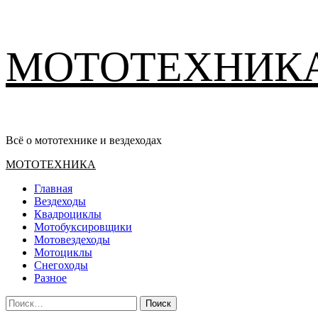
Перейти
МОТОТЕХНИК
к
содержимому
Всё о мототехнике и вездеходах
Основное
МОТОТЕХНИКА
меню
Главная
Вездеходы
Квадроциклы
Мотобуксировщики
Мотовездеходы
Мотоциклы
Снегоходы
Разное
Найти: