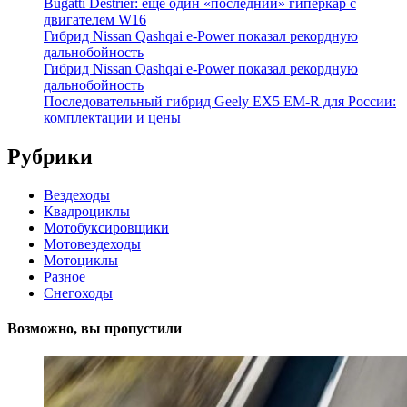
Bugatti Destrier: еще один «последний» гиперкар с
двигателем W16
Гибрид Nissan Qashqai e-Power показал рекордную
дальнобойность
Гибрид Nissan Qashqai e-Power показал рекордную
дальнобойность
Последовательный гибрид Geely EX5 EM-R для России:
комплектации и цены
Рубрики
Вездеходы
Квадроциклы
Мотобуксировщики
Мотовездеходы
Мотоциклы
Разное
Снегоходы
Возможно, вы пропустили