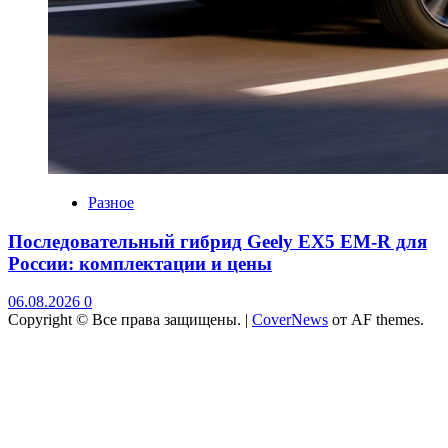
Разное
Последовательный гибрид Geely EX5 EM-R для
России: комплектации и цены
06.08.2026
0
Copyright © Все права защищены.
|
CoverNews
от AF themes.