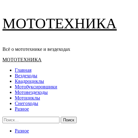
Перейти
МОТОТЕХНИКА
к
содержимому
Всё о мототехнике и вездеходах
Основное
МОТОТЕХНИКА
меню
Главная
Вездеходы
Квадроциклы
Мотобуксировщики
Мотовездеходы
Мотоциклы
Снегоходы
Разное
Найти:
Разное