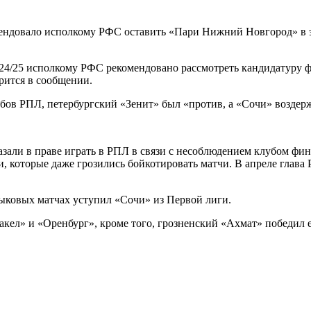
ендовало исполкому РФС оставить «Пари Нижний Новгород» в э
024/25 исполкому РФС рекомендовано рассмотреть кандидатуру 
ится в сообщении.
бов РПЛ, петербургский «Зенит» был «против, а «Сочи» воздерж
азали в праве играть в РПЛ в связи с несоблюдением клубом фи
, которые даже грозились бойкотировать матчи. В апреле глава
тыковых матчах уступил «Сочи» из Первой лиги.
ел» и «Оренбург», кроме того, грозненский «Ахмат» победил е