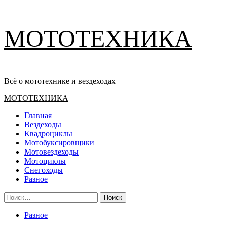
Перейти
МОТОТЕХНИКА
к
содержимому
Всё о мототехнике и вездеходах
Основное
МОТОТЕХНИКА
меню
Главная
Вездеходы
Квадроциклы
Мотобуксировщики
Мотовездеходы
Мотоциклы
Снегоходы
Разное
Найти:
Разное