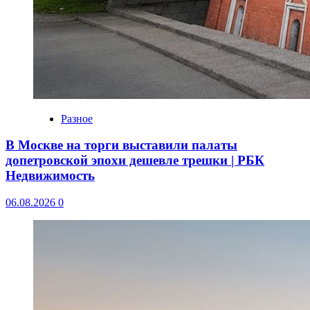
Разное
В Москве на торги выставили палаты
допетровской эпохи дешевле трешки | РБК
Недвижимость
06.08.2026
0