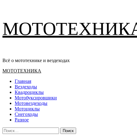
Перейти
МОТОТЕХНИК
к
содержимому
Всё о мототехнике и вездеходах
Основное
МОТОТЕХНИКА
меню
Главная
Вездеходы
Квадроциклы
Мотобуксировщики
Мотовездеходы
Мотоциклы
Снегоходы
Разное
Найти: