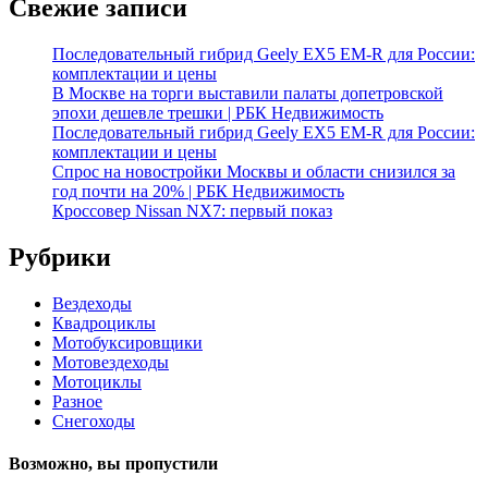
Свежие записи
Последовательный гибрид Geely EX5 EM-R для России:
комплектации и цены
В Москве на торги выставили палаты допетровской
эпохи дешевле трешки | РБК Недвижимость
Последовательный гибрид Geely EX5 EM-R для России:
комплектации и цены
Спрос на новостройки Москвы и области снизился за
год почти на 20% | РБК Недвижимость
Кроссовер Nissan NX7: первый показ
Рубрики
Вездеходы
Квадроциклы
Мотобуксировщики
Мотовездеходы
Мотоциклы
Разное
Снегоходы
Возможно, вы пропустили