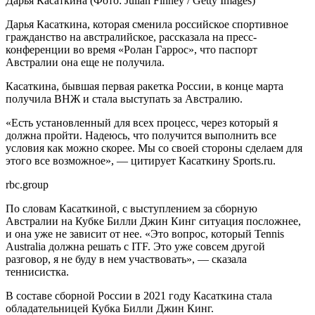
Дарья Касаткина
(Фото: Julian Finney / Getty Images)
Дарья Касаткина, которая сменила российское спортивное
гражданство на австралийское, рассказала на пресс-
конференции во время «Ролан Гаррос», что паспорт
Австралии она еще не получила.
Касаткина, бывшая первая ракетка России, в конце марта
получила ВНЖ и стала выступать за Австралию.
«Есть установленный для всех процесс, через который я
должна пройти. Надеюсь, что получится выполнить все
условия как можно скорее. Мы со своей стороны сделаем для
этого все возможное», — цитирует Касаткину Sports.ru.
rbc.group
По словам Касаткиной, с выступлением за сборную
Австралии на Кубке Билли Джин Кинг ситуация посложнее,
и она уже не зависит от нее. «Это вопрос, который Tennis
Australia должна решать с ITF. Это уже совсем другой
разговор, я не буду в нем участвовать», — сказала
теннисистка.
В составе сборной России в 2021 году Касаткина стала
обладательницей Кубка Билли Джин Кинг.