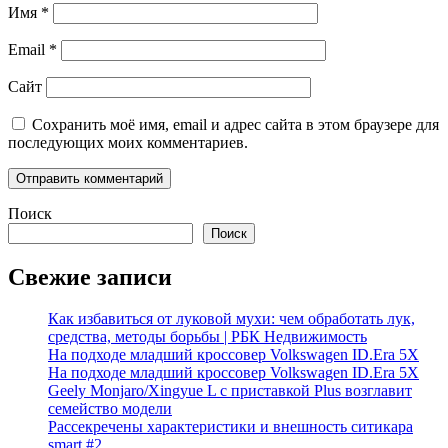
Имя
*
Email
*
Сайт
Сохранить моё имя, email и адрес сайта в этом браузере для
последующих моих комментариев.
Поиск
Поиск
Свежие записи
Как избавиться от луковой мухи: чем обработать лук,
средства, методы борьбы | РБК Недвижимость
На подходе младший кроссовер Volkswagen ID.Era 5X
На подходе младший кроссовер Volkswagen ID.Era 5X
Geely Monjaro/Xingyue L с приставкой Plus возглавит
семейство модели
Рассекречены характеристики и внешность ситикара
smart #2