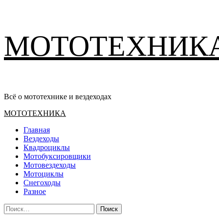
Перейти
МОТОТЕХНИК
к
содержимому
Всё о мототехнике и вездеходах
Основное
МОТОТЕХНИКА
меню
Главная
Вездеходы
Квадроциклы
Мотобуксировщики
Мотовездеходы
Мотоциклы
Снегоходы
Разное
Найти: