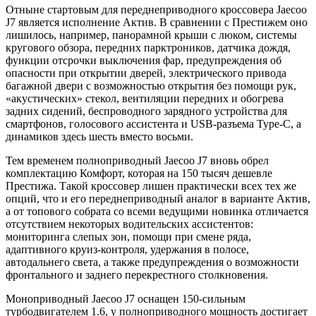
Отныне стартовым для переднеприводного кроссовера Jaecoo
J7 является исполнение Актив. В сравнении с Престижем оно
лишилось, например, панорамной крыши с люком, системы
кругового обзора, передних парктроников, датчика дождя,
функции отсрочки выключения фар, предупреждения об
опасности при открытии дверей, электрического привода
багажной двери с возможностью открытия без помощи рук,
«акустических» стекол, вентиляции передних и обогрева
задних сидений, беспроводного зарядного устройства для
смартфонов, голосового ассистента и USB-разъема Type-C, а
динамиков здесь шесть вместо восьми.
Тем временем полноприводный Jaecoo J7 вновь обрел
комплектацию Комфорт, которая на 150 тысяч дешевле
Престижа. Такой кроссовер лишен практически всех тех же
опций, что и его переднеприводный аналог в варианте Актив,
а от топового собрата со всеми ведущими новинка отличается
отсутствием некоторых водительских ассистентов:
мониторинга слепых зон, помощи при смене ряда,
адаптивного круиз-контроля, удержания в полосе,
автодальнего света, а также предупреждения о возможности
фронтального и заднего перекрестного столкновения.
Моноприводный Jaecoo J7 оснащен 150-сильным
турбодвигателем 1.6, у полноприводного мощность достигает