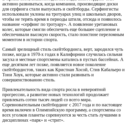
активно развиваться, когда компании, производящие доски
для серфинга стали выпускать и скейтборды. Серфингисты
использовали уклоны на тротуарах улиц и школьных дворов,
чтобы не терять время в периоды штиля, отсюда и появилось
название «серфинг по тротуару». А появление уретановых
колес, которые смогли обеспечить еще большее сцепление и
обеспечивали высокую скорость, стало поистине переломным
моментом в истории спорта.
Самый зрелищный стиль скейтбординга, верт, зародился чуть
позже, когда в 1970-х годах в Калифорнии случилась сильная
засуха и местные спортсмены катались в пустых бассейнах. А
еще десятком лет позже, появляется новое поколение
скейтбордистов, таких как Кристиан Хосой, Стив Кабальеро и
Тони Хоук, которые активно стали развивать и
совершенствованию стиль.
Привлекательность вида спорта росла в невероятной
прогрессии, а развитие новых технологий продолжает
привлекать сотни тысяч людей со всего мира.
Соревновательным скейтбординг с 2017 года и по настоящее
время включен в Олимпийскую программу, а спортсмены со
всех уголков планеты соревнуются за честь стать лучшими в
дисциплинах «парк» и «стрит».