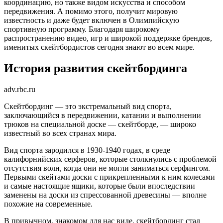
координацию, но также видом искусства и способом
передвижения. А помимо этого, получит мировую
известность и даже будет включен в Олимпийскую
спортивную программу. Благодаря широкому
распространению видео, игр и широкой поддержке брендов,
именитых скейтбордистов сегодня знают во всем мире.
История развития скейтбординга
adv.rbc.ru
Скейтбординг — это экстремальный вид спорта,
заключающийся в передвижении, катании и выполнении
трюков на специальной доске — скейтборде, — широко
известный во всех странах мира.
Вид спорта зародился в 1930-1940 годах, в среде
калифорнийских серферов, которые столкнулись с проблемой
отсутствия волн, когда они не могли заниматься серфингом.
Первыми скейтами доски с прикрепленными к ним колесами
и самые настоящие ящики, которые были впоследствии
заменены на доски из спрессованной древесины — вполне
похожие на современные.
В привычном, знакомом для нас виде, скейтбординг стал