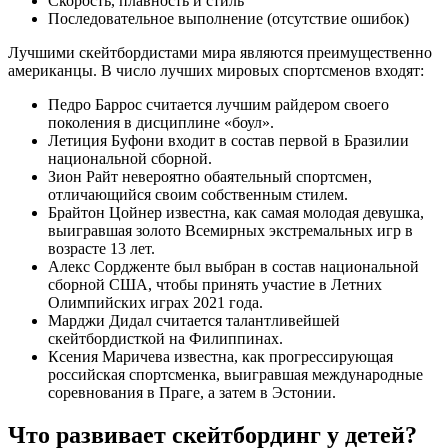
Скорость, плавность и стиль
Последовательное выполнение (отсутствие ошибок)
Лучшими скейтбордистами мира являются преимущественно
американцы. В число лучших мировых спортсменов входят:
Педро Баррос считается лучшим райдером своего
поколения в дисциплине «боул».
Летиция Буфони входит в состав первой в Бразилии
национальной сборной.
Зион Райт невероятно обаятельный спортсмен,
отличающийся своим собственным стилем.
Брайтон Цойнер известна, как самая молодая девушка,
выигравшая золото Всемирных экстремальных игр в
возрасте 13 лет.
Алекс Сордженте был выбран в состав национальной
сборной США, чтобы принять участие в Летних
Олимпийских играх 2021 года.
Марджи Дидал считается талантливейшей
скейтбордисткой на Филиппинах.
Ксения Маричева известна, как прогрессирующая
российская спортсменка, выигравшая международные
соревнования в Праге, а затем в Эстонии.
Что развивает скейтбординг у детей?