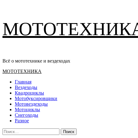
Перейти
МОТОТЕХНИК
к
содержимому
Всё о мототехнике и вездеходах
Основное
МОТОТЕХНИКА
меню
Главная
Вездеходы
Квадроциклы
Мотобуксировщики
Мотовездеходы
Мотоциклы
Снегоходы
Разное
Найти: