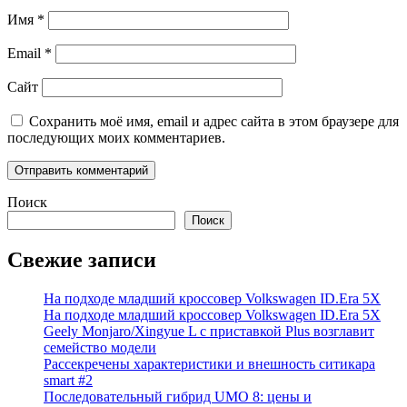
Имя
*
Email
*
Сайт
Сохранить моё имя, email и адрес сайта в этом браузере для
последующих моих комментариев.
Поиск
Поиск
Свежие записи
На подходе младший кроссовер Volkswagen ID.Era 5X
На подходе младший кроссовер Volkswagen ID.Era 5X
Geely Monjaro/Xingyue L с приставкой Plus возглавит
семейство модели
Рассекречены характеристики и внешность ситикара
smart #2
Последовательный гибрид UMO 8: цены и