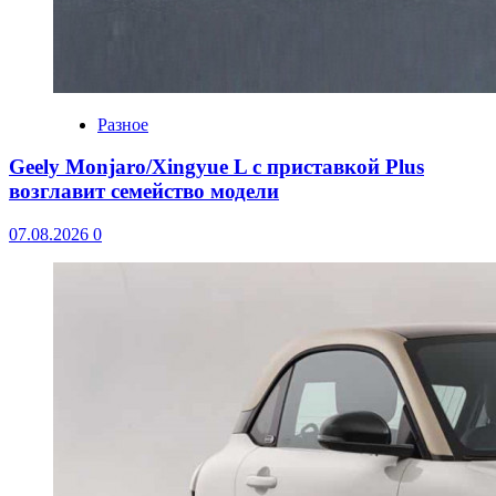
Разное
Geely Monjaro/Xingyue L с приставкой Plus
возглавит семейство модели
07.08.2026
0