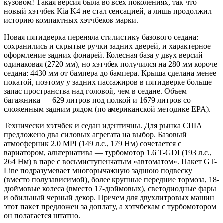
кузовом! Такая версия была во всех поколениях, так что
новый хэтчбек Kia K4 не стал сенсацией, а лишь продолжил
историю компактных хэтчбеков марки.
Новая пятидверка переняла стилистику базового седана:
сохранились и скрытые ручки задних дверей, и характерное
оформление задних фонарей. Колесная база у двух версий
одинаковая (2720 мм), но хэтчбек получился на 280 мм короче
седана: 4430 мм от бампера до бампера. Крыша сделана менее
покатой, поэтому у задних пассажиров в пятидверке больше
запас пространства над головой, чем в седане. Объем
багажника — 629 литров под полкой и 1679 литров со
сложенным задним рядом (по американской методике EPA).
Технически хэтчбек и седан идентичны. Для рынка США
предложено два силовых агрегата на выбор. Базовый
атмосферник 2.0 MPI (149 л.с., 179 Нм) сочетается с
вариатором, альтернатива — турбомотор 1.6 T-GDI (193 л.с.,
264 Нм) в паре с восьмиступенчатым «автоматом». Пакет GT-
Line подразумевает многорычажную заднюю подвеску
(вместо полузависимой), более крупные передние тормоза, 18-
дюймовые колеса (вместо 17-дюймовых), светодиодные фары
и обильный черный декор. Причем для двухлитровых машин
этот пакет предложен за доплату, а хэтчбекам с турбомотором
он полагается штатно.