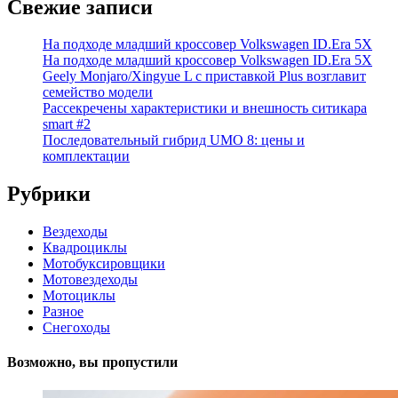
Свежие записи
На подходе младший кроссовер Volkswagen ID.Era 5X
На подходе младший кроссовер Volkswagen ID.Era 5X
Geely Monjaro/Xingyue L с приставкой Plus возглавит
семейство модели
Рассекречены характеристики и внешность ситикара
smart #2
Последовательный гибрид UMO 8: цены и
комплектации
Рубрики
Вездеходы
Квадроциклы
Мотобуксировщики
Мотовездеходы
Мотоциклы
Разное
Снегоходы
Возможно, вы пропустили