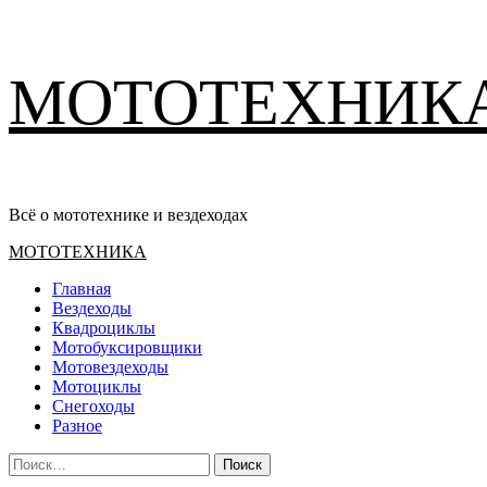
Перейти
МОТОТЕХНИК
к
содержимому
Всё о мототехнике и вездеходах
Основное
МОТОТЕХНИКА
меню
Главная
Вездеходы
Квадроциклы
Мотобуксировщики
Мотовездеходы
Мотоциклы
Снегоходы
Разное
Найти: