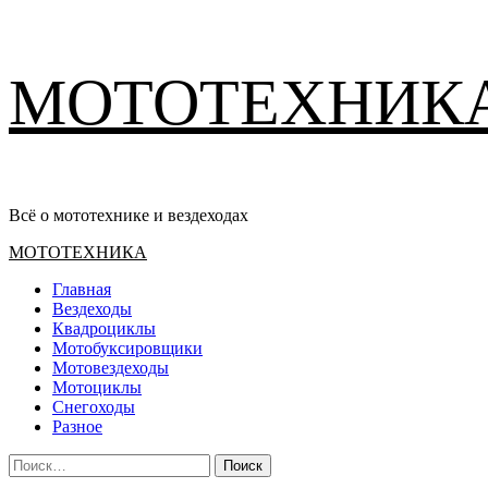
Перейти
МОТОТЕХНИК
к
содержимому
Всё о мототехнике и вездеходах
Основное
МОТОТЕХНИКА
меню
Главная
Вездеходы
Квадроциклы
Мотобуксировщики
Мотовездеходы
Мотоциклы
Снегоходы
Разное
Найти: