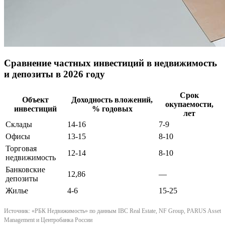
Сравнение частных инвестиций в недвижимость
и депозиты в 2026 году
Срок
Объект
Доходность вложений,
окупаемости,
инвестиций
% годовых
лет
Склады
14-16
7-9
Офисы
13-15
8-10
Торговая
12-14
8-10
недвижимость
Банковские
12,86
—
депозиты
Жилье
4-6
15-25
Источник: «РБК Недвижимость» по данным IBC Real Estate, NF Group, PARUS Asset
Management и Центробанка России