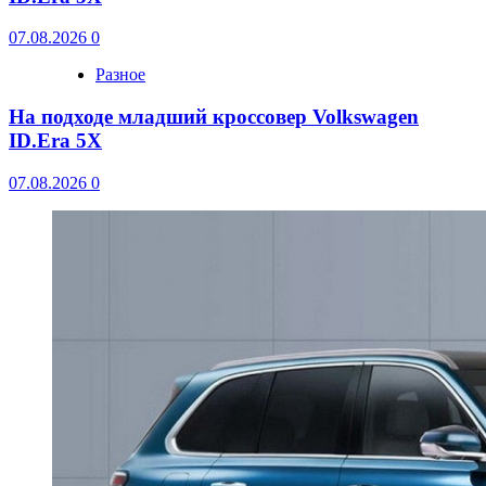
07.08.2026
0
Разное
На подходе младший кроссовер Volkswagen
ID.Era 5X
07.08.2026
0