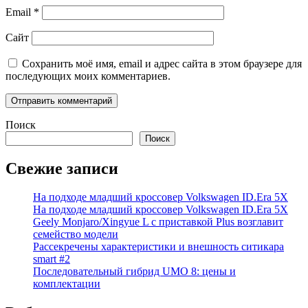
Email
*
Сайт
Сохранить моё имя, email и адрес сайта в этом браузере для
последующих моих комментариев.
Поиск
Поиск
Свежие записи
На подходе младший кроссовер Volkswagen ID.Era 5X
На подходе младший кроссовер Volkswagen ID.Era 5X
Geely Monjaro/Xingyue L с приставкой Plus возглавит
семейство модели
Рассекречены характеристики и внешность ситикара
smart #2
Последовательный гибрид UMO 8: цены и
комплектации