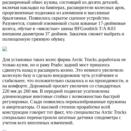
расширенный обвес кузова, состоящий из десяти деталей,
включая накладки на бамперах, расширители колесных арок,
прорезиненные подножки из алюминия и массивные
брызговики. Появилось скрытое сцепное устройство.
Разумеется, главной изюминкой стали кованые 17-дюймовые
колеса, обутые в «мясистые» шины BFGoodrich T/A K03
внешним диаметром 37 дюймов. Заказчик сможет выбрать и
полноценную грязевую обувку.
Для установки таких колес фирма Arctic Trucks доработала не
только кузов, но и раму Prado: задний мост пришлось
сдвинуть назад и расширить колею. Это немного увеличило
колесную базу и сделало внедорожник чуть устойчивее и
стабильнее, что положительно сказалось и на проходимости, и
на комфорте. Дорожный просвет увеличен со стандартных
220 мм до 260 мм. В передней подвеске усатновлены
длинноходные винтовые стойки с возможностью быстрой
регулировки. Сзади появились перекалиброванные пружины
и амортизаторы. О высокой степени проработки всей
конструкции говорит тот факт, что специалисты Arctic Trucks
специально перенастроили штатные датчики спидометра с
учетом всех внесенных изменений.