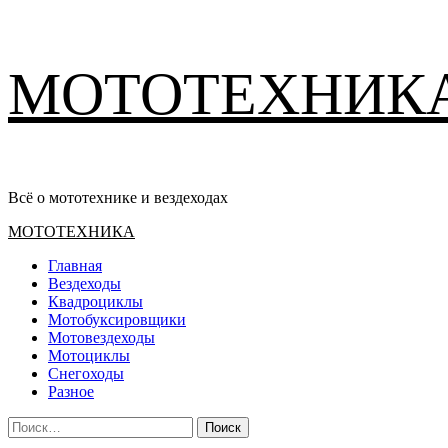
Перейти
МОТОТЕХНИК
к
содержимому
Всё о мототехнике и вездеходах
Основное
МОТОТЕХНИКА
меню
Главная
Вездеходы
Квадроциклы
Мотобуксировщики
Мотовездеходы
Мотоциклы
Снегоходы
Разное
Найти: