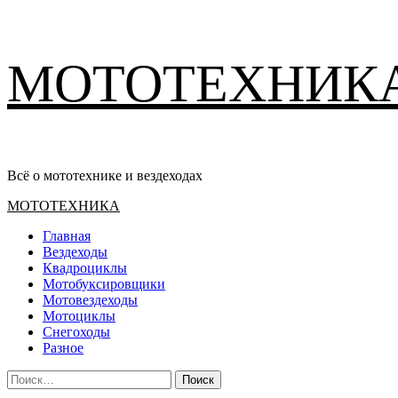
Перейти
МОТОТЕХНИК
к
содержимому
Всё о мототехнике и вездеходах
Основное
МОТОТЕХНИКА
меню
Главная
Вездеходы
Квадроциклы
Мотобуксировщики
Мотовездеходы
Мотоциклы
Снегоходы
Разное
Найти: