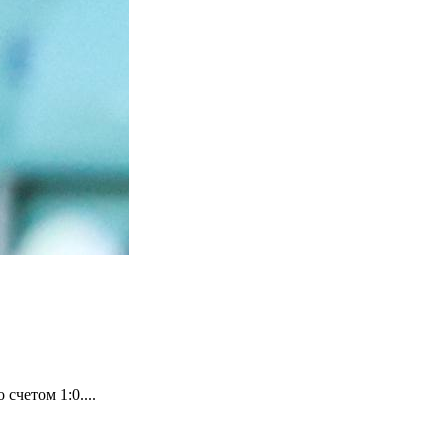
четом 1:0....