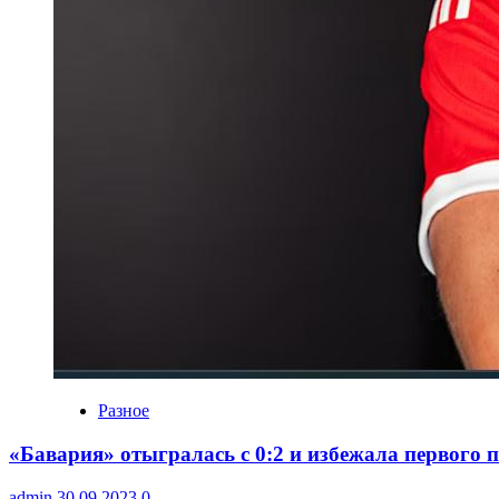
Разное
«Бавария» отыгралась с 0:2 и избежала первого п
admin
30.09.2023
0