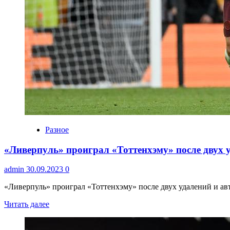
Разное
«Ливерпуль» проиграл «Тоттенхэму» после двух у
admin
30.09.2023
0
«Ливерпуль» проиграл «Тоттенхэму» после двух удалений и авт
Читать далее