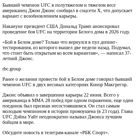
Бывший чемпион UFC в полутяжелом и тяжелом весе
американец Джон Джонс сообщил в соцсети Х, что допускает
вариант с возобновлением карьеры.
Накануне президент США Дональд Трамп анонсировал
проведение боя UFC на территории Белого дома в 2026 году.
«Бой в Белом доме? Только что вернулся в пул допинг-
тестирования, из которого вышел две недели назад. Подумал,
что стоит быть открытым ко всем вариантам», — написал 37-
летний Джонс.
rbc.group
Ранее о желании провести бой в Белом доме говорил бывший
чемпион UFC в двух весовых категориях Конор Макгрегор.
Джонс объявил о завершении карьеры 22 июня. Всего у
американца в ММА 28 побед при одном поражении, еще один
поединок был признан несостоявшимся. Он стал самым
молодым чемпионом в истории промоушена (в 23 года). Глава
UFC Дэйна Уайт неоднократно называл Джонса лучшим
бойцом в мире.
Обсудите новость в телеграм-канале «РБК Спорт».