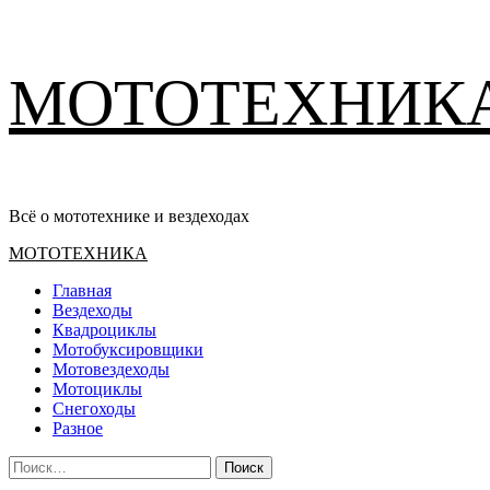
Перейти
МОТОТЕХНИК
к
содержимому
Всё о мототехнике и вездеходах
Основное
МОТОТЕХНИКА
меню
Главная
Вездеходы
Квадроциклы
Мотобуксировщики
Мотовездеходы
Мотоциклы
Снегоходы
Разное
Найти: