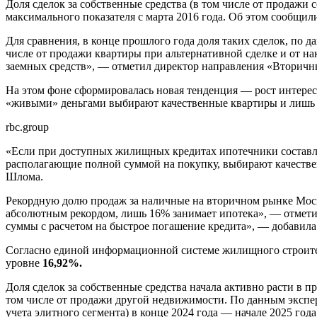
Доля сделок за собственные средства (в том числе от продажи
максимального показателя с марта 2016 года. Об этом сообщ
Для сравнения, в конце прошлого года доля таких сделок, по
числе от продажи квартиры при альтернативной сделке и от нак
заемных средств», — отметил директор направления «Втори
На этом фоне сформировалась новая тенденция — рост интерес
«живыми» деньгами выбирают качественные квартиры и лишь 
rbc.group
«Если при доступных жилищных кредитах ипотечники составля
располагающие полной суммой на покупку, выбирают качествен
Шлома.
Рекордную долю продаж за наличные на вторичном рынке Моск
абсолютным рекордом, лишь 16% занимает ипотека», — отмети
суммы с расчетом на быстрое погашение кредита», — добавила
Согласно единой информационной системе жилищного строитель
уровне
16,92%.
Доля сделок за собственные средства начала активно расти в
том числе от продажи другой недвижимости. По данным экспе
учета элитного сегмента) в конце 2024 года — начале 2025 год