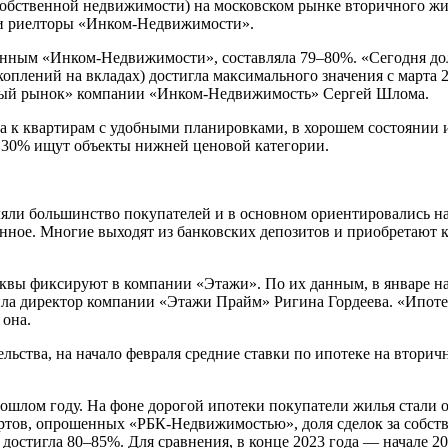
 собственной недвижимости) на московском рынке вторичного жи
или риелторы «Инком-Недвижимости».
 данным «Инком-Недвижимости», составляла 79–80%. «Сегодня д
оплений на вкладах) достигла максимального значения с марта 2
чный рынок» компании «Инком-Недвижимость» Сергей Шлома.
а к квартирам с удобными планировками, в хорошем состоянии и
30% ищут объекты нижней ценовой категории.
ли большинство покупателей и в основном ориентировались на 
ное. Многие выходят из банковских депозитов и приобретают к
вы фиксируют в компании «Этажи». По их данным, в январе на 
ла директор компании «Этажи Прайм» Ригина Гордеева. «Ипоте
 она.
ства, на начало февраля средние ставки по ипотеке на вторич
 прошлом году. На фоне дорогой ипотеки покупатели жилья стал
ртов, опрошенных «РБК-Недвижимостью», доля сделок за собств
а достигла 80–85%. Для сравнения, в конце 2023 года — начале 2