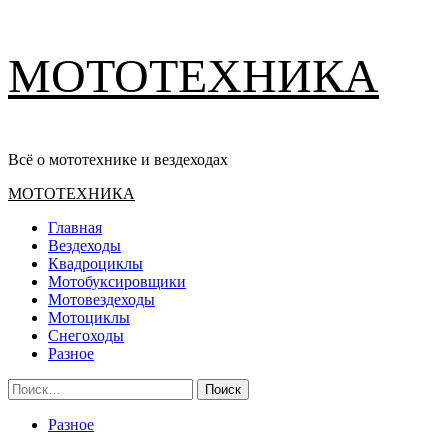
Перейти
МОТОТЕХНИКА
к
содержимому
Всё о мототехнике и вездеходах
Основное
МОТОТЕХНИКА
меню
Главная
Вездеходы
Квадроциклы
Мотобуксировщики
Мотовездеходы
Мотоциклы
Снегоходы
Разное
Найти:
Разное