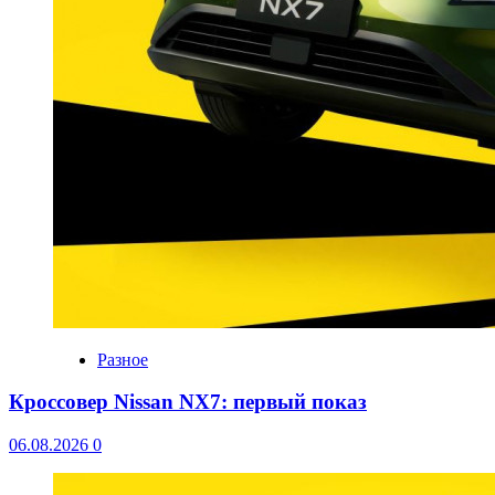
Разное
Кроссовер Nissan NX7: первый показ
06.08.2026
0