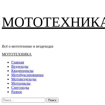
Перейти
МОТОТЕХНИК
к
содержимому
Всё о мототехнике и вездеходах
Основное
МОТОТЕХНИКА
меню
Главная
Вездеходы
Квадроциклы
Мотобуксировщики
Мотовездеходы
Мотоциклы
Снегоходы
Разное
Найти: