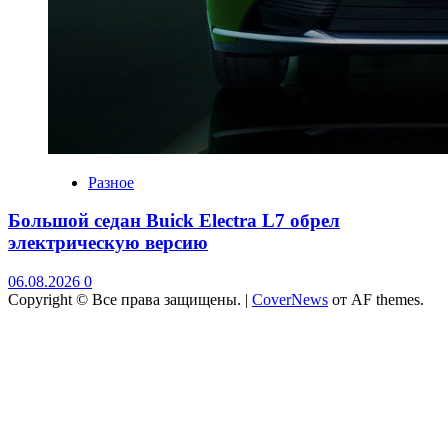
Разное
Большой седан Buick Electra L7 обрел
электрическую версию
06.08.2026
0
Copyright © Все права защищены.
|
CoverNews
от AF themes.