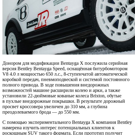
Донором для модификации Bentayga X послужила серийная
версия Bentley Bentayga Speed, оснащённая битурбомотором
V8 4.0 л мощностью 650 л.с., 8‑ступенчатой автоматической
коробкой передач, пневмоподвеской и системой постоянного
полного привода. В ходе повышения внедорожных
возможностей машине расширили колею и арки, а также
установили 22‑дюймовые кованые колеса Brixton, обутые
в пухлые внедорожные покрышки. В результате дорожный
просвет кроссовера увеличен до 310 мм, а глубина
преодолеваемого брода — до 550 мм.
С помощью экспериментального Bentayga X компания Bentley
намерена изучить интерес потенциальных клиентов к
роскошным SUV такого формата. Если прототип получит