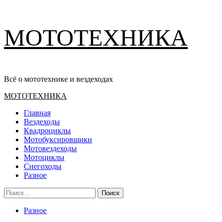
Перейти
МОТОТЕХНИКА
к
содержимому
Всё о мототехнике и вездеходах
Основное
МОТОТЕХНИКА
меню
Главная
Вездеходы
Квадроциклы
Мотобуксировщики
Мотовездеходы
Мотоциклы
Снегоходы
Разное
Найти:
Разное