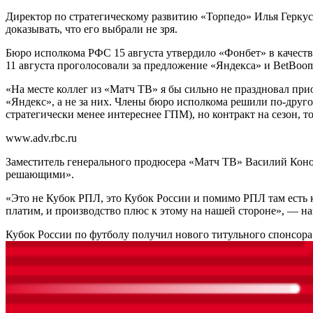
Директор по стратегическому развитию «Торпедо» Илья Геркус з
доказывать, что его выбрали не зря.
Бюро исполкома РФС 15 августа утвердило «Фонбет» в качеств
11 августа проголосовали за предложение «Яндекса» и BetBo
«На месте коллег из «Матч ТВ» я бы сильно не праздновал прио
«Яндекс», а не за них. Члены бюро исполкома решили по-друго
стратегически менее интереснее ГПМ), но контракт на сезон, то
www.adv.rbc.ru
Заместитель генерального продюсера «Матч ТВ» Василий Конов 
решающими».
«Это не Кубок РПЛ, это Кубок России и помимо РПЛ там есть к
платим, и производство плюс к этому на нашей стороне», — н
Кубок России по футболу получил нового титульного спонсор