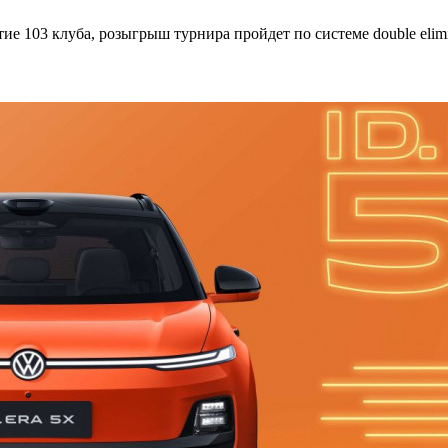
стие 103 клуба, розыгрыш турнира пройдет по системе double eli