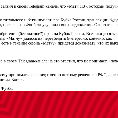
аявил в своем Telegram-канале, что «Матч ТВ», который получил
е титульного и беттинг-партнера Кубка России, трансляции буд
om, после чего «Фонбет» улучшил свое предложение. Окончател
бретение (бесплатное?) прав на Кубок России. Все-таки десять 
му, «Матчу» удалось их переубедить (интересно, конечно, как —
 есть в течение сезона «Матчу» придется доказывать, что их выб
в своем Telegram-канале на это ответил, что не понимает, «поч
ому принимать решения; именно поэтому решение в РФС, а не в 
аписал Конов.
а
Футбол