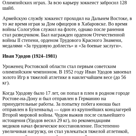
Олимпийских играх. За всю карьеру хоккеист забросил 128
шайб.
Армейскую службу хоккеист проходил на Дальнем Востоке, в
то же время играя за Дом офицеров в Хабаровске. Во время
войны Сологубов служил на флоте, однако после ранения
стал разведчиком. Был награжден орденом Отечественной
войны II степени, орденом Трудового Красного Знамени,
медалями «За трудовую доблесть» и «За боевые заслуги».
Иван Удодов (1924–1981)
Уроженец Ростовской области стал первым советским
олимпийским чемпионом. В 1952 году Иван Удодов завоевал
золото Игр в тяжелой атлетике в наилегчайшем весе (до 56
кг).
Когда Удодову было 17 лет, он попал в плен в родном городе
Ростове-на-Дону и был отправлен в Германию на
принудительные работы. За попытку побега юноша был
отправлен в Бухенвальд — один из крупнейших концлагерей
Второй мировой войны. Чудом выжив после сильнейшего
истощения (Удодов весил 29 кг), по рекомендациям
медиков начал физическое восстановление. Постепенно
увеличивая нагрузку, он стал увлекаться тяжелой атлетикой,