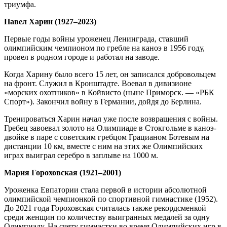
триумфа.
Павел Харин (1927–2023)
Первые годы войны уроженец Ленинграда, ставший
олимпийским чемпионом по гребле на каноэ в 1956 году,
провел в родном городе и работал на заводе.
Когда Харину было всего 15 лет, он записался добровольцем
на фронт. Служил в Кронштадте. Воевал в дивизионе
«морских охотников» в Койвисто (ныне Приморск. — «РБК
Спорт»). Закончил войну в Германии, дойдя до Берлина.
Тренироваться Харин начал уже после возвращения с войны.
Гребец завоевал золото на Олимпиаде в Стокгольме в каноэ-
двойке в паре с советским гребцом Грацианом Ботевым на
дистанции 10 км, вместе с ним на этих же Олимпийских
играх выиграл серебро в заплыве на 1000 м.
Мария Гороховская (1921–2001)
Уроженка Евпатории стала первой в истории абсолютной
олимпийской чемпионкой по спортивной гимнастике (1952).
До 2021 года Гороховская считалась также рекордсменкой
среди женщин по количеству выигранных медалей за одну
Олимпиаду. На счету гимнастки во время Олимпийских игр в