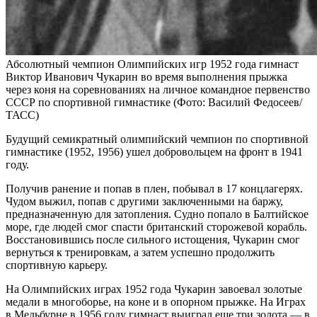
Абсолютный чемпион Олимпийских игр 1952 года гимнаст
Виктор Иванович Чукарин во время выполнения прыжка
через коня на соревнованиях на личное командное первенство
СССР по спортивной гимнастике
(Фото: Василий Федосеев/
ТАСС)
Будущий семикратный олимпийский чемпион по спортивной
гимнастике (1952, 1956) ушел добровольцем на фронт в 1941
году.
Получив ранение и попав в плен, побывал в 17 концлагерях.
Чудом выжил, попав с другими заключенными на баржу,
предназначенную для затопления. Судно попало в Балтийское
море, где людей смог спасти британский сторожевой корабль.
Восстановившись после сильного истощения, Чукарин смог
вернуться к тренировкам, а затем успешно продолжить
спортивную карьеру.
На Олимпийских играх 1952 года Чукарин завоевал золотые
медали в многоборье, на коне и в опорном прыжке. На Играх
в Мельбурне в 1956 году гимнаст выиграл еще три золота — в