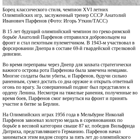
Борец классического стиля, чемпион XVI летних
Олимпийских игр, заслуженный тренер СССР Анатолий
Иванович Парфенов
(Фото: Игорь Уткин/ТАСС)
В 15 лет будущий олимпийский чемпион по греко-римской
борьбе Анатолий Парфенов отправился добровольцем на
фронт и стал пехотным пулеметчиком. В 1943-м участвовал в
форсировании Днепра в составе 69-й гвардейской стрелковой
дивизии.
Во время переправы через Днепр для захвата стратегически
важного острова рота Парфенова была замечена немцами.
Многие солдаты были убиты, и Парфенов, будучи сильно
раненным, сумел достать со дна оружие и открыть ответный
огонь по врагу. За совершенный подвиг был представлен к
ордену Ленина. Несмотря на тяжелые ранения, полученные во
время боев, Парфенов смог вернуться на фронт и принять
участие в битве за Берлин.
На Олимпийских играх 1956 года в Мельбурне Николай
Парфенов завоевал золотую медаль в соревнованиях по
борьбе в весовой категории свыше 87 кг, победив Вильфрида
Дитриха, представлявшего Германию. Парфенов начал
заниматься этим видом спорта за пять лет до олимпийского