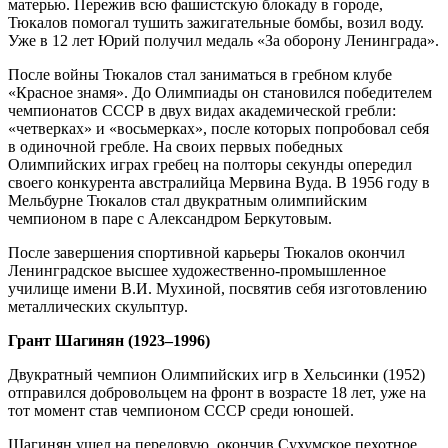
матерью. Пережив всю фашистскую блокаду в городе,
Тюкалов помогал тушить зажигательные бомбы, возил воду.
Уже в 12 лет Юрий получил медаль «За оборону Ленинграда».
После войны Тюкалов стал заниматься в гребном клубе
«Красное знамя». До Олимпиады он становился победителем
чемпионатов СССР в двух видах академической гребли:
«четверках» и «восьмерках», после которых попробовал себя
в одиночной гребле. На своих первых победных
Олимпийских играх гребец на полторы секунды опередил
своего конкурента австралийца Мервина Вуда. В 1956 году в
Мельбурне Тюкалов стал двукратным олимпийским
чемпионом в паре с Александром Беркутовым.
После завершения спортивной карьеры Тюкалов окончил
Ленинградское высшее художественно-промышленное
училище имени В.И. Мухиной, посвятив себя изготовлению
металлических скульптур.
Грант Шагинян (1923–1996)
Двукратный чемпион Олимпийских игр в Хельсинки (1952)
отправился добровольцем на фронт в возрасте 18 лет, уже на
тот момент став чемпионом СССР среди юношей.
Шагинян ушел на передовую, окончив Сухумское пехотное