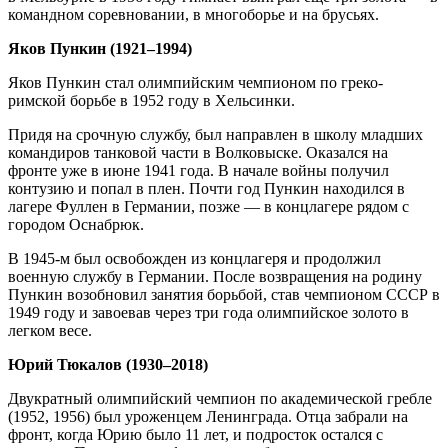
командном соревновании, в многоборье и на брусьях.
Яков Пункин (1921–1994)
Яков Пункин стал олимпийским чемпионом по греко-
римской борьбе в 1952 году в Хельсинки.
Придя на срочную службу, был направлен в школу младших
командиров танковой части в Волковыске. Оказался на
фронте уже в июне 1941 года. В начале войны получил
контузию и попал в плен. Почти год Пункин находился в
лагере Фуллен в Германии, позже — в концлагере рядом с
городом Оснабрюк.
В 1945-м был освобожден из концлагеря и продолжил
военную службу в Германии. После возвращения на родину
Пункин возобновил занятия борьбой, став чемпионом СССР в
1949 году и завоевав через три года олимпийское золото в
легком весе.
Юрий Тюкалов (1930–2018)
Двукратный олимпийский чемпион по академической гребле
(1952, 1956) был уроженцем Ленинграда. Отца забрали на
фронт, когда Юрию было 11 лет, и подросток остался с