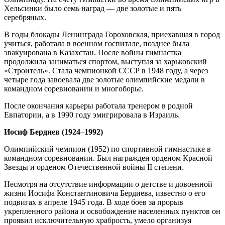
Хельсинки было семь наград — две золотые и пять
серебряных.
В годы блокады Ленинграда Гороховская, приехавшая в город
учиться, работала в военном госпитале, позднее была
эвакуирована в Казахстан. После войны гимнастка
продолжила заниматься спортом, выступая за харьковский
«Строитель». Стала чемпионкой СССР в 1948 году, а через
четыре года завоевала две золотые олимпийские медали в
командном соревновании и многоборье.
После окончания карьеры работала тренером в родной
Евпатории, а в 1990 году эмигрировала в Израиль.
Иосиф Бердиев (1924–1992)
Олимпийский чемпион (1952) по спортивной гимнастике в
командном соревновании. Был награжден орденом Красной
Звезды и орденом Отечественной войны II степени.
Несмотря на отсутствие информации о детстве и довоенной
жизни Иосифа Константиновича Бердиева, известно о его
подвигах в апреле 1945 года. В ходе боев за прорыв
укрепленного района и освобождение населенных пунктов он
проявил исключительную храбрость, умело организуя