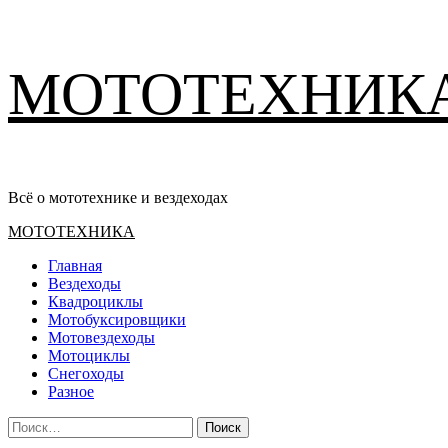
Перейти
МОТОТЕХНИК
к
содержимому
Всё о мототехнике и вездеходах
Основное
МОТОТЕХНИКА
меню
Главная
Вездеходы
Квадроциклы
Мотобуксировщики
Мотовездеходы
Мотоциклы
Снегоходы
Разное
Найти: