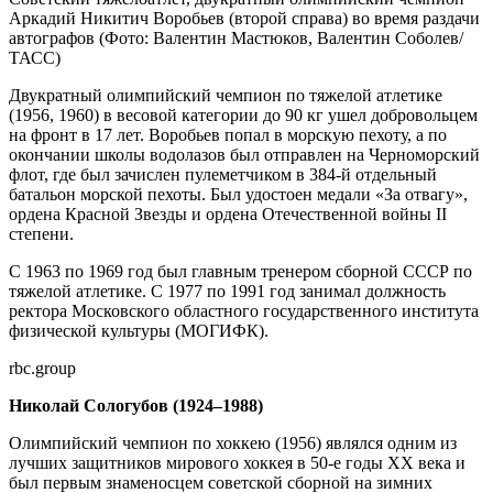
Аркадий Никитич Воробьев (второй справа) во время раздачи
автографов
(Фото: Валентин Мастюков, Валентин Соболев/
ТАСС)
Двукратный олимпийский чемпион по тяжелой атлетике
(1956, 1960) в весовой категории до 90 кг ушел добровольцем
на фронт в 17 лет. Воробьев попал в морскую пехоту, а по
окончании школы водолазов был отправлен на Черноморский
флот, где был зачислен пулеметчиком в 384-й отдельный
батальон морской пехоты. Был удостоен медали «За отвагу»,
ордена Красной Звезды и ордена Отечественной войны II
степени.
С 1963 по 1969 год был главным тренером сборной СССР по
тяжелой атлетике. С 1977 по 1991 год занимал должность
ректора Московского областного государственного института
физической культуры (МОГИФК).
rbc.group
Николай Сологубов (1924–1988)
Олимпийский чемпион по хоккею (1956) являлся одним из
лучших защитников мирового хоккея в 50-е годы XX века и
был первым знаменосцем советской сборной на зимних