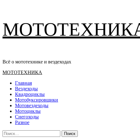
Перейти
МОТОТЕХНИК
к
содержимому
Всё о мототехнике и вездеходах
Основное
МОТОТЕХНИКА
меню
Главная
Вездеходы
Квадроциклы
Мотобуксировщики
Мотовездеходы
Мотоциклы
Снегоходы
Разное
Найти: