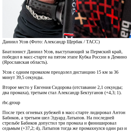
Даниил Усов
(Фото: Александр Щербак / ТАСС)
Биатлонист Даниил Усов, выступающий за Пермский край,
победил в масс-старте на пятом этапе Кубка России в Демино
(Ярославская область).
Усов с одним промахом преодолел дистанцию 15 км за 36
минут 39,5 секунды.
Второе место у Евгения Сидорова (отставание 2,1 секунды;
два промаха), третьим стал Александр Бектуганов (+4,3; 1).
rbc.group
После трех огневых рубежей в масс-старте лидировал Антон
Бабиков, а третьим шел Эдуард Латыпов. На последней
стрельбе Бабиков допустил три промаха и финишировал
седьмым (+37,2; 4), Латыпов тогда же промахнулся один раз и