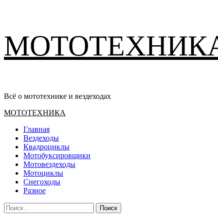
Перейти
МОТОТЕХНИК
к
содержимому
Всё о мототехнике и вездеходах
Основное
МОТОТЕХНИКА
меню
Главная
Вездеходы
Квадроциклы
Мотобуксировщики
Мотовездеходы
Мотоциклы
Снегоходы
Разное
Найти: