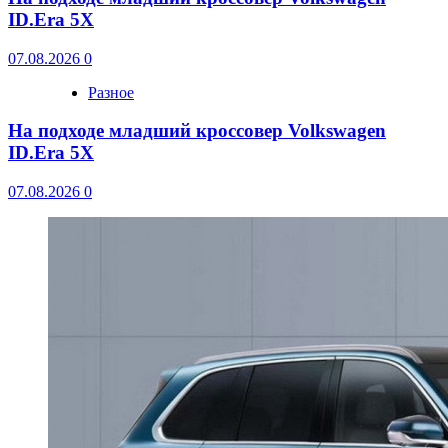
ID.Era 5X
07.08.2026
0
Разное
На подходе младший кроссовер Volkswagen
ID.Era 5X
07.08.2026
0