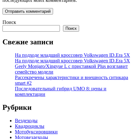
последующих моих комментариев.
Поиск
Поиск
Свежие записи
На подходе младший кроссовер Volkswagen ID.Era 5X
На подходе младший кроссовер Volkswagen ID.Era 5X
Geely Monjaro/Xingyue L с приставкой Plus возглавит
семейство модели
Рассекречены характеристики и внешность ситикара
smart #2
Последовательный гибрид UMO 8: цены и
комплектации
Рубрики
Вездеходы
Квадроциклы
Мотобуксировщики
Мотовездеходы