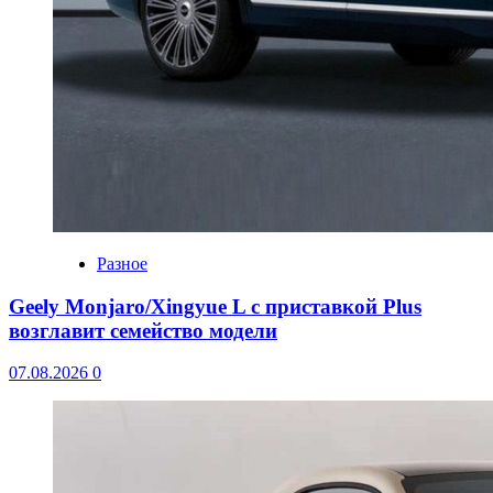
Разное
Geely Monjaro/Xingyue L с приставкой Plus
возглавит семейство модели
07.08.2026
0