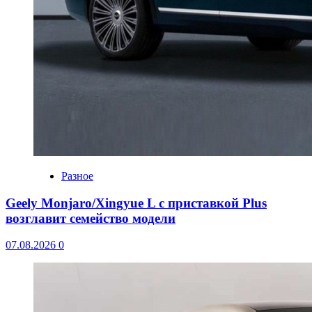
Разное
Geely Monjaro/Xingyue L с приставкой Plus
возглавит семейство модели
07.08.2026
0