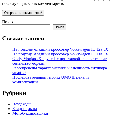
последующих моих комментариев.
Поиск
Поиск
Свежие записи
На подходе младший кроссовер Volkswagen ID.Era 5X
На подходе младший кроссовер Volkswagen ID.Era 5X
Geely Monjaro/Xingyue L с приставкой Plus возглавит
семейство модели
Рассекречены характеристики и внешность ситикара
smart #2
Последовательный гибрид UMO 8: цены и
комплектации
Рубрики
Вездеходы
Квадроциклы
Мотобуксировщики