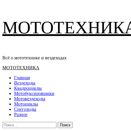
Перейти
МОТОТЕХНИК
к
содержимому
Всё о мототехнике и вездеходах
Основное
МОТОТЕХНИКА
меню
Главная
Вездеходы
Квадроциклы
Мотобуксировщики
Мотовездеходы
Мотоциклы
Снегоходы
Разное
Найти: