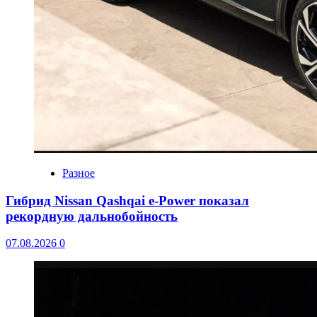
Разное
Гибрид Nissan Qashqai e-Power показал
рекордную дальнобойность
07.08.2026
0