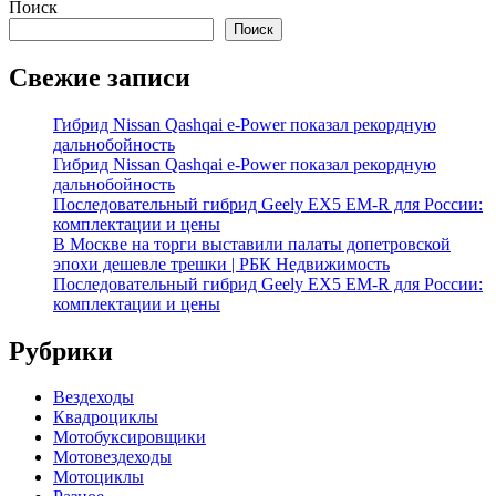
Поиск
записей
Поиск
Свежие записи
Гибрид Nissan Qashqai e-Power показал рекордную
дальнобойность
Гибрид Nissan Qashqai e-Power показал рекордную
дальнобойность
Последовательный гибрид Geely EX5 EM-R для России:
комплектации и цены
В Москве на торги выставили палаты допетровской
эпохи дешевле трешки | РБК Недвижимость
Последовательный гибрид Geely EX5 EM-R для России:
комплектации и цены
Рубрики
Вездеходы
Квадроциклы
Мотобуксировщики
Мотовездеходы
Мотоциклы