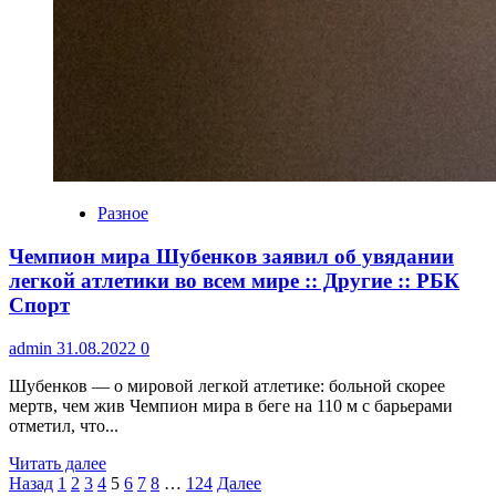
Разное
Чемпион мира Шубенков заявил об увядании
легкой атлетики во всем мире :: Другие :: РБК
Спорт
admin
31.08.2022
0
Шубенков — о мировой легкой атлетике: больной скорее
мертв, чем жив Чемпион мира в беге на 110 м с барьерами
отметил, что...
Читать далее
Пагинация
Назад
1
2
3
4
5
6
7
8
…
124
Далее