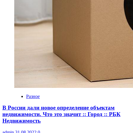
Разное
В России дали новое определение объектам
недвижимости. Что это значит :: Город :: РБК
Недвижимость
admin
31.08.2022
0