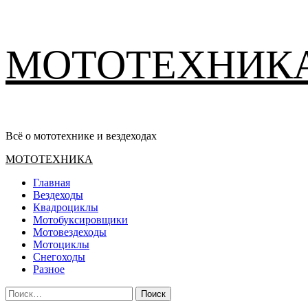
Перейти
МОТОТЕХНИК
к
содержимому
Всё о мототехнике и вездеходах
Основное
МОТОТЕХНИКА
меню
Главная
Вездеходы
Квадроциклы
Мотобуксировщики
Мотовездеходы
Мотоциклы
Снегоходы
Разное
Найти: