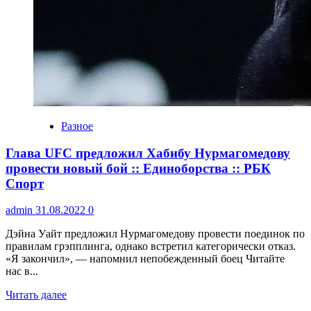
Разное
Глава UFC предложил Хабибу Нурмагомедову
провести новый бой :: Единоборства :: РБК
Спорт
admin
31.08.2022
0
Дэйна Уайт предложил Нурмагомедову провести поединок по
правилам грэпплинга, однако встретил категорически отказ.
«Я закончил», — напомнил непобежденный боец Читайте
нас в...
Читать далее