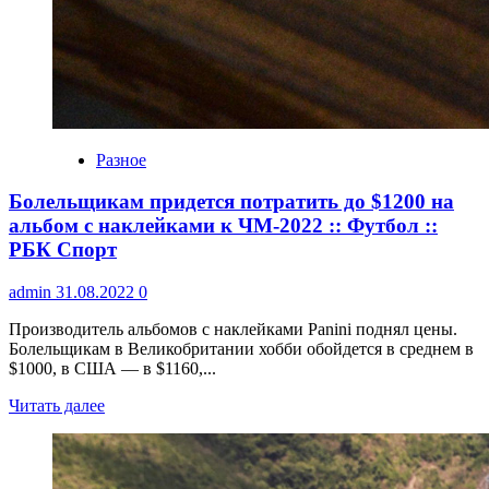
Разное
Болельщикам придется потратить до $1200 на
альбом с наклейками к ЧМ-2022 :: Футбол ::
РБК Спорт
admin
31.08.2022
0
Производитель альбомов с наклейками Panini поднял цены.
Болельщикам в Великобритании хобби обойдется в среднем в
$1000, в США — в $1160,...
Читать далее