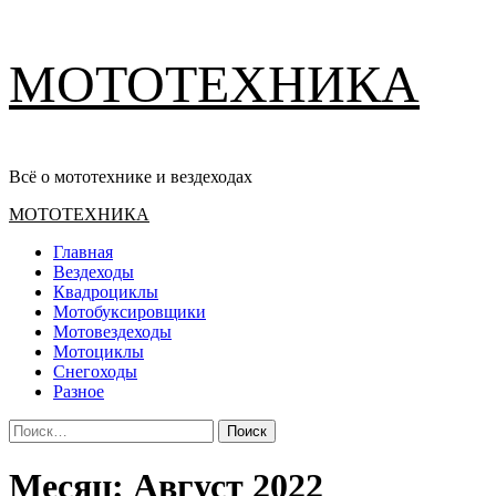
Перейти
МОТОТЕХНИКА
к
содержимому
Всё о мототехнике и вездеходах
Основное
МОТОТЕХНИКА
меню
Главная
Вездеходы
Квадроциклы
Мотобуксировщики
Мотовездеходы
Мотоциклы
Снегоходы
Разное
Найти:
Месяц:
Август 2022