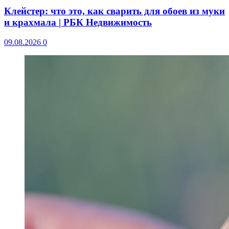
Клейстер: что это, как сварить для обоев из муки
и крахмала | РБК Недвижимость
09.08.2026
0