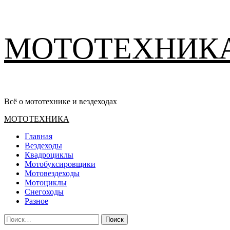
Перейти
МОТОТЕХНИК
к
содержимому
Всё о мототехнике и вездеходах
Основное
МОТОТЕХНИКА
меню
Главная
Вездеходы
Квадроциклы
Мотобуксировщики
Мотовездеходы
Мотоциклы
Снегоходы
Разное
Найти: