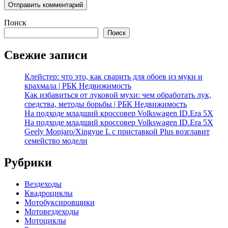
Поиск
Поиск
Свежие записи
Клейстер: что это, как сварить для обоев из муки и
крахмала | РБК Недвижимость
Как избавиться от луковой мухи: чем обработать лук,
средства, методы борьбы | РБК Недвижимость
На подходе младший кроссовер Volkswagen ID.Era 5X
На подходе младший кроссовер Volkswagen ID.Era 5X
Geely Monjaro/Xingyue L с приставкой Plus возглавит
семейство модели
Рубрики
Вездеходы
Квадроциклы
Мотобуксировщики
Мотовездеходы
Мотоциклы