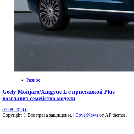
Разное
Geely Monjaro/Xingyue L с приставкой Plus
возглавит семейство модели
07.08.2026
0
Copyright © Все права защищены.
|
CoverNews
от AF themes.