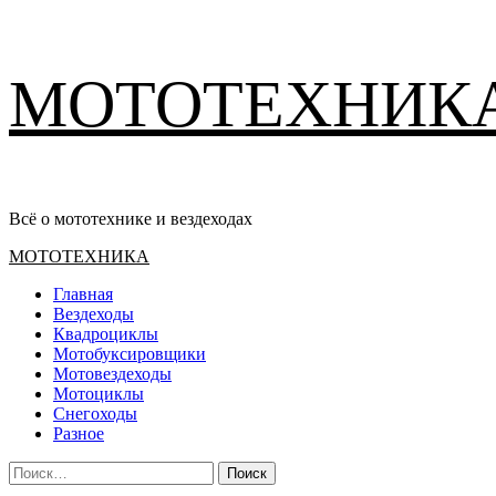
Перейти
МОТОТЕХНИК
к
содержимому
Всё о мототехнике и вездеходах
Основное
МОТОТЕХНИКА
меню
Главная
Вездеходы
Квадроциклы
Мотобуксировщики
Мотовездеходы
Мотоциклы
Снегоходы
Разное
Найти: