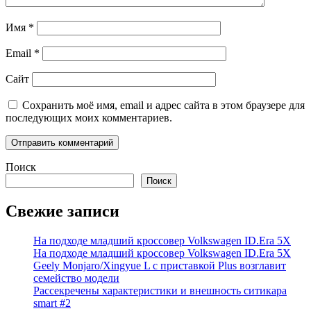
Имя
*
Email
*
Сайт
Сохранить моё имя, email и адрес сайта в этом браузере для
последующих моих комментариев.
Поиск
Поиск
Свежие записи
На подходе младший кроссовер Volkswagen ID.Era 5X
На подходе младший кроссовер Volkswagen ID.Era 5X
Geely Monjaro/Xingyue L с приставкой Plus возглавит
семейство модели
Рассекречены характеристики и внешность ситикара
smart #2