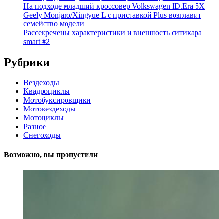
На подходе младший кроссовер Volkswagen ID.Era 5X
Geely Monjaro/Xingyue L с приставкой Plus возглавит
семейство модели
Рассекречены характеристики и внешность ситикара
smart #2
Рубрики
Вездеходы
Квадроциклы
Мотобуксировщики
Мотовездеходы
Мотоциклы
Разное
Снегоходы
Возможно, вы пропустили