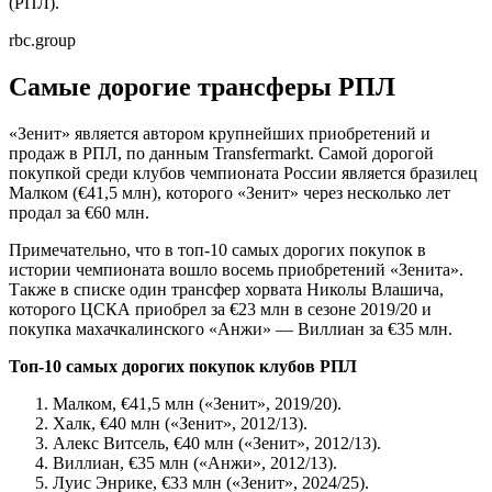
(РПЛ).
rbc.group
Самые дорогие трансферы РПЛ
«Зенит» является автором крупнейших приобретений и
продаж в РПЛ, по данным Transfermarkt. Самой дорогой
покупкой среди клубов чемпионата России является бразилец
Малком (€41,5 млн), которого «Зенит» через несколько лет
продал за €60 млн.
Примечательно, что в топ-10 самых дорогих покупок в
истории чемпионата вошло восемь приобретений «Зенита».
Также в списке один трансфер хорвата Николы Влашича,
которого ЦСКА приобрел за €23 млн в сезоне 2019/20 и
покупка махачкалинского «Анжи» — Виллиан за €35 млн.
Топ-10 самых дорогих покупок клубов РПЛ
Малком, €41,5 млн («Зенит», 2019/20).
Халк, €40 млн («Зенит», 2012/13).
Алекс Витсель, €40 млн («Зенит», 2012/13).
Виллиан, €35 млн («Анжи», 2012/13).
Луис Энрике, €33 млн («Зенит», 2024/25).