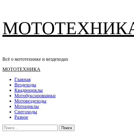
Перейти
МОТОТЕХНИК
к
содержимому
Всё о мототехнике и вездеходах
Основное
МОТОТЕХНИКА
меню
Главная
Вездеходы
Квадроциклы
Мотобуксировщики
Мотовездеходы
Мотоциклы
Снегоходы
Разное
Найти: