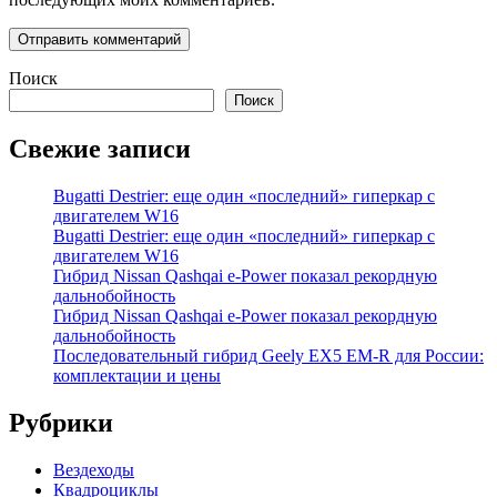
Поиск
Поиск
Свежие записи
Bugatti Destrier: еще один «последний» гиперкар с
двигателем W16
Bugatti Destrier: еще один «последний» гиперкар с
двигателем W16
Гибрид Nissan Qashqai e-Power показал рекордную
дальнобойность
Гибрид Nissan Qashqai e-Power показал рекордную
дальнобойность
Последовательный гибрид Geely EX5 EM-R для России:
комплектации и цены
Рубрики
Вездеходы
Квадроциклы