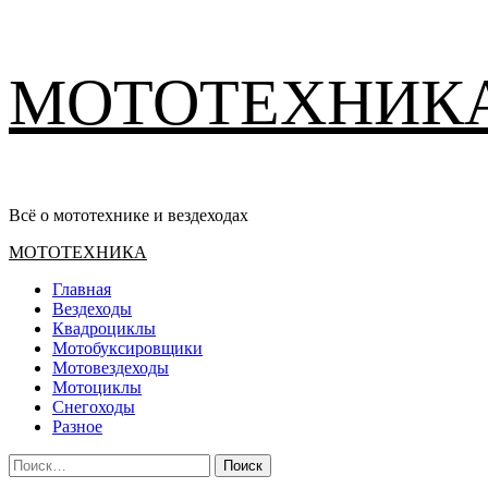
Перейти
МОТОТЕХНИК
к
содержимому
Всё о мототехнике и вездеходах
Основное
МОТОТЕХНИКА
меню
Главная
Вездеходы
Квадроциклы
Мотобуксировщики
Мотовездеходы
Мотоциклы
Снегоходы
Разное
Найти: