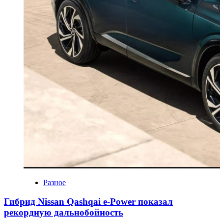
Разное
Гибрид Nissan Qashqai e-Power показал
рекордную дальнобойность