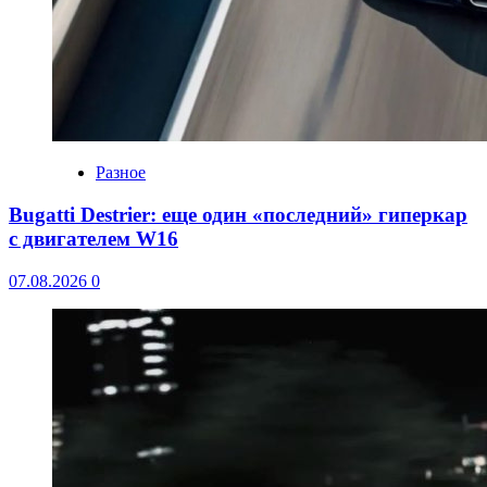
Разное
Bugatti Destrier: еще один «последний» гиперкар
с двигателем W16
07.08.2026
0