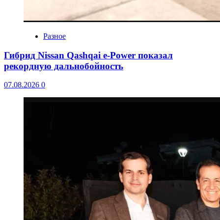
Разное
Гибрид Nissan Qashqai e-Power показал
рекордную дальнобойность
07.08.2026
0