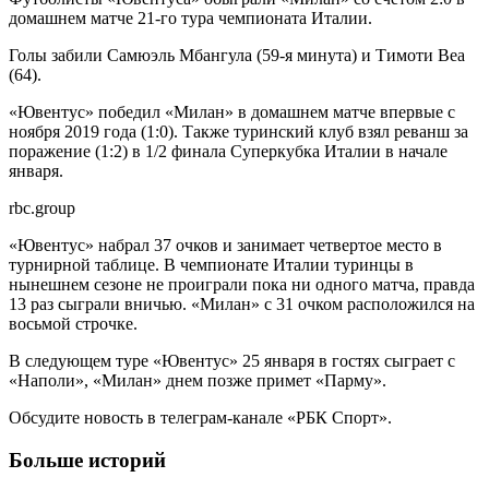
домашнем матче 21-го тура чемпионата Италии.
Голы забили Самюэль Мбангула (59-я минута) и Тимоти Веа
(64).
«Ювентус» победил «Милан» в домашнем матче впервые с
ноября 2019 года (1:0). Также туринский клуб взял реванш за
поражение (1:2) в 1/2 финала Суперкубка Италии в начале
января.
rbc.group
«Ювентус» набрал 37 очков и занимает четвертое место в
турнирной таблице. В чемпионате Италии туринцы в
нынешнем сезоне не проиграли пока ни одного матча, правда
13 раз сыграли вничью. «Милан» с 31 очком расположился на
восьмой строчке.
В следующем туре «Ювентус» 25 января в гостях сыграет с
«Наполи», «Милан» днем позже примет «Парму».
Обсудите новость в телеграм-канале «РБК Спорт».
Больше историй