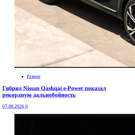
Разное
Гибрид Nissan Qashqai e-Power показал
рекордную дальнобойность
07.08.2026
0