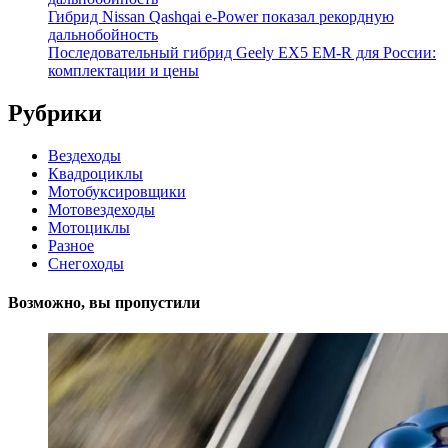
Гибрид Nissan Qashqai e-Power показал рекордную
дальнобойность
Последовательный гибрид Geely EX5 EM-R для России:
комплектации и цены
Рубрики
Вездеходы
Квадроциклы
Мотобуксировщики
Мотовездеходы
Мотоциклы
Разное
Снегоходы
Возможно, вы пропустили