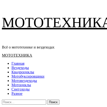
Перейти
МОТОТЕХНИК
к
содержимому
Всё о мототехнике и вездеходах
Основное
МОТОТЕХНИКА
меню
Главная
Вездеходы
Квадроциклы
Мотобуксировщики
Мотовездеходы
Мотоциклы
Снегоходы
Разное
Найти: